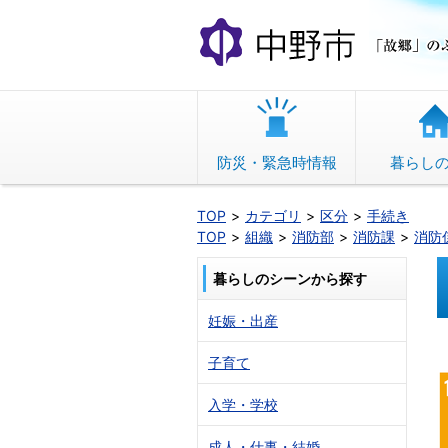
本
文
へ
移
動
防災・緊急時情報
暮らし
TOP
カテゴリ
区分
手続き
TOP
組織
消防部
消防課
消防
暮らしのシーンから探す
妊娠・出産
子育て
入学・学校
成人・仕事・結婚