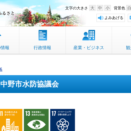
中野市 「故郷」のふるさと
大
中
小
文字の大きさ
背景色
よみあげる
の情報
行政情報
産業・ビジネス
観
係
中野市水防協議会