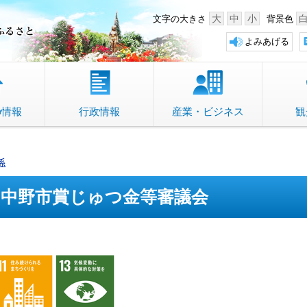
中野市 「故郷」のふるさと
大
中
小
文字の大きさ
背景色
よみあげる
の情報
行政情報
産業・ビジネス
観
係
中野市賞じゅつ金等審議会