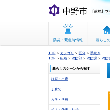
本
文
へ
移
動
防災・緊急時情報
暮らし
TOP
カテゴリ
区分
手続き
TOP
組織
消防部
消防課
消防
暮らしのシーンから探す
妊娠・出産
子育て
入学・学校
成人・仕事・結婚