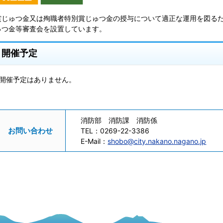
賞じゅつ金又は殉職者特別賞じゅつ金の授与について適正な運用を図る
ゅつ金等審査会を設置しています。
開催予定
※開催予定はありません。
消防部 消防課 消防係
お問い合わせ
TEL：
0269-22-3386
E-Mail：
shobo@city.nakano.nagano.jp