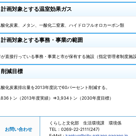
計画対象とする温室効果ガス
二酸化炭素、メタン、一酸化二窒素、ハイドロフルオロカーボン類
計画対象とする事務・事業の範囲
市が直接行っている事務・事業と市が保有する施設（指定管理者制度施
削減目標
二酸化炭素排出量を2013年度比で60パーセント削減する。
,836トン（2013年度実績）⇒3,934トン（2030年度目標）
くらしと文化部 生活環境課 環境係
お問い合わせ
TEL：
0269-22-2111(247)
E-Mail：
kankyo@city.nakano.nagano.jp