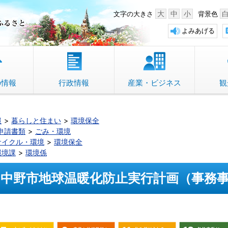
中野市 「故郷」のふるさと
大
中
小
文字の大きさ
背景色
よみあげる
の情報
行政情報
産業・ビジネス
観
報
暮らしと住まい
環境保全
申請書類
ごみ・環境
サイクル・環境
環境保全
環境課
環境係
中野市地球温暖化防止実行計画（事務