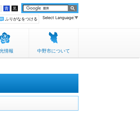
白
青
黒
Select Language
▼
ふりがなをつける
光情報
中野市について