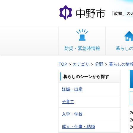
本
文
へ
移
動
防災・緊急時情報
暮らし
TOP
カテゴリ
分野
暮らしの情
暮らしのシーンから探す
妊娠・出産
子育て
2
入学・学校
2
成人・仕事・結婚
2