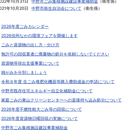
022年10月31日
中野市ごみ集積施設建設事業補助金
（
衛生係
）
021年10月20日
中野市衛生自治会について
（
衛生係
）
2026年度ごみカレンダー
2026信州なかの環境フェアを開催します
ごみと資源物の出し方・分け方
無許可の回収業者に廃棄物の処分を依頼しないでください
資源物等排出支援事業について
雑がみを分別しましょう
令和８年度 生ごみ堆肥化機器等購入費助成金の申請について
中野市既存住宅エネルギー自立化補助金について
家庭ごみの東山クリーンセンターへの直接持ち込み処分について
2026年度不燃性粗大ごみ等の回収について
2026年度資源物日曜回収の実施について
中野市ごみ集積施設建設事業補助金