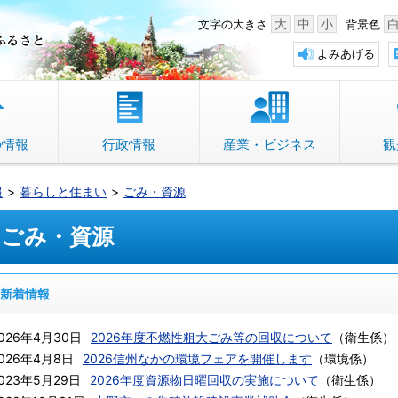
中野市 「故郷」のふるさと
大
中
小
文字の大きさ
背景色
よみあげる
の情報
行政情報
産業・ビジネス
観
報
暮らしと住まい
ごみ・資源
ごみ・資源
新着情報
026年4月30日
2026年度不燃性粗大ごみ等の回収について
（
衛生係
）
026年4月8日
2026信州なかの環境フェアを開催します
（
環境係
）
023年5月29日
2026年度資源物日曜回収の実施について
（
衛生係
）