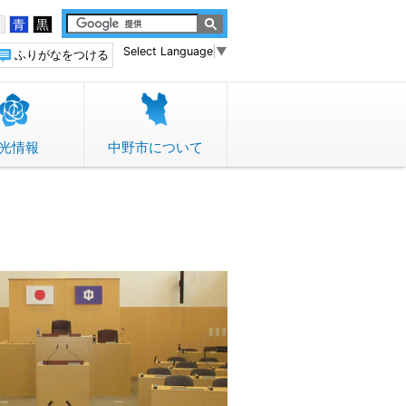
白
青
黒
Select Language
▼
ふりがなをつける
光情報
中野市について