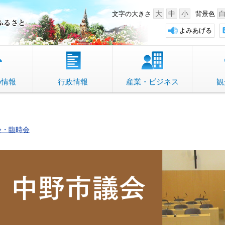
中野市 「故郷」のふるさと
大
中
小
文字の大きさ
背景色
よみあげる
の情報
行政情報
産業・ビジネス
観
会・臨時会