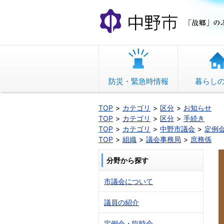
本
文
へ
移
動
防災・緊急時情報
暮らし
TOP
カテゴリ
区分
お知らせ
TOP
カテゴリ
区分
手続き
TOP
カテゴリ
中野市議会
定例
TOP
組織
議会事務局
庶務係
分野から探す
市議会について
議員の紹介
定例会・臨時会