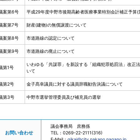
議案第6号
平成29年度中野市後期高齢者医療事業特別会計補正予算(第
議案第7号
財産(建物)の無償譲渡について
議案第8号
市道路線の認定について
議案第9号
市道路線の廃止について
いわゆる「共謀罪」を新設する「組織犯罪処罰法」改正
議第1号
いて
議第2号
金子髙幸議員に対する議員辞職勧告決議について
議第3号
中野市選挙管理委員及び補充員の選挙
議会事務局 庶務係
お問い合わせ
TEL：
0269-22-2111(316)
E-Mail：
gikai@city.nakano.nagano.jp