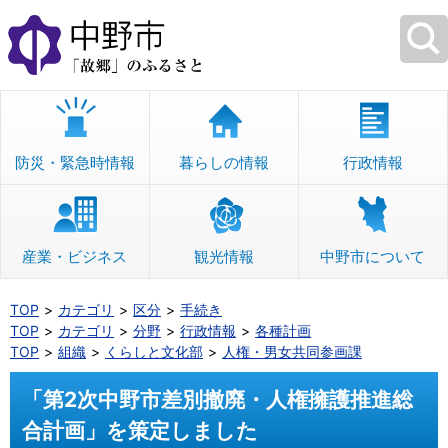
本
文
へ
移
動
防災・緊急時情報
暮らしの情報
行政情報
産業・ビジネス
観光情報
中野市について
TOP
カテゴリ
区分
手続き
TOP
カテゴリ
分野
行政情報
各種計画
TOP
組織
くらしと文化部
人権・男女共同参画課
「第2次中野市差別撤廃・人権擁護推進総
合計画」を策定しました