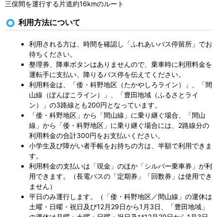
三俣間を運行する片道約16kmのルート
利用方法について
利用される方は、時間を確認し「ふれあいバス停留所」でお
待ちください。
整理券、降車ボタンはありませんので、乗車時に利用料金を
運転手に支払い、降りるバス停を伝えてください。
利用料金は、「倭・科野地区（たかやしろライン）」、「間
山線（ぽんぽこライン）」、「豊田地域（ふるさとライ
ン）」の3路線とも200円となっています。
「倭・科野地区」から「間山線」に乗り継ぐ場合、「間山
線」から「倭・科野地区」に乗り継ぐ場合には、2路線分の
利用料金の合計300円をお支払いください。
小学生及び障がい者手帳をお持ちの方は、半額で利用できま
す。
利用料金の支払いは「現金」のほか「シルバー乗車券」が利
用できます。（長電バスの「定期券」「回数券」は使用でき
ません）
平日のみ運行します。（「倭・科野地区／間山線」の運休は
土曜・日曜・祝日及び12月29日から1月3日、「豊田地域」
の運休は月曜・土曜・日曜・祝日及び12月29日から1月3日