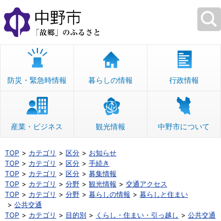
本
文
へ
移
動
防災・緊急時情報
暮らしの情報
行政情報
産業・ビジネス
観光情報
中野市について
TOP
カテゴリ
区分
お知らせ
TOP
カテゴリ
区分
手続き
TOP
カテゴリ
区分
募集情報
TOP
カテゴリ
分野
観光情報
交通アクセス
TOP
カテゴリ
分野
暮らしの情報
暮らしと住まい
公共交通
TOP
カテゴリ
目的別
くらし・住まい・引っ越し
公共交通