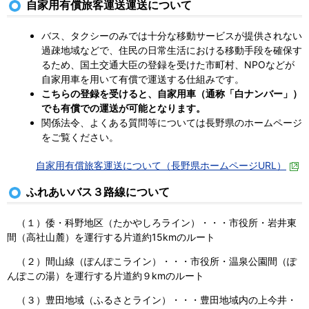
自家用有償旅客運送運送について
バス、タクシーのみでは十分な移動サービスが提供されない
過疎地域などで、住民の日常生活における移動手段を確保す
るため、国土交通大臣の登録を受けた市町村、NPOなどが
自家用車を用いて有償で運送する仕組みです。
こちらの登録を受けると、自家用車（通称「白ナンバー」）
でも有償での運送が可能となります。
関係法令、よくある質問等については長野県のホームページ
をご覧ください。
自家用有償旅客運送について（長野県ホームページURL）
ふれあいバス３路線について
（１）倭・科野地区（たかやしろライン）・・・市役所・岩井東
間（高社山麓）を運行する片道約15kmのルート
（２）間山線（ぽんぽこライン）・・・市役所・温泉公園間（ぽ
んぽこの湯）を運行する片道約９kmのルート
（３）豊田地域（ふるさとライン）・・・豊田地域内の上今井・