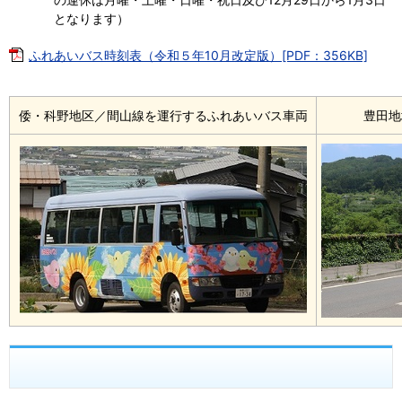
となります）
ふれあいバス時刻表（令和５年10月改定版）[PDF：356KB]
倭・科野地区／間山線を運行するふれあいバス車両
豊田地