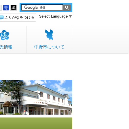
白
青
黒
Select Language
▼
ふりがなをつける
光情報
中野市について