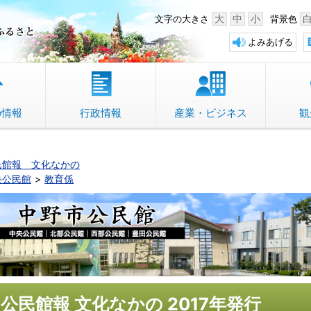
中野市 「故郷」のふるさと
大
中
小
文字の大きさ
背景色
よみあげる
の情報
行政情報
産業・ビジネス
観
民館報 文化なかの
央公民館
教育係
公民館報 文化なかの 2017年発行