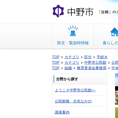
本
文
へ
移
動
防災・緊急時情報
暮らし
TOP
カテゴリ
区分
手続き
TOP
カテゴリ
中野市公民館
公
TOP
組織
教育委員会事務局
中
分野から探す
ようこそ中野市公民館へ
公民館報 文化なかの
講座案内