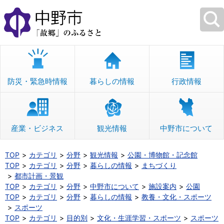
本
文
へ
移
動
防災・緊急時情報
暮らしの情報
行政情報
産業・ビジネス
観光情報
中野市について
TOP
カテゴリ
分野
観光情報
公園・博物館・記念館
TOP
カテゴリ
分野
暮らしの情報
まちづくり
都市計画・景観
TOP
カテゴリ
分野
中野市について
施設案内
公園
TOP
カテゴリ
分野
暮らしの情報
教養・文化・スポーツ
スポーツ
TOP
カテゴリ
目的別
文化・生涯学習・スポーツ
スポーツ