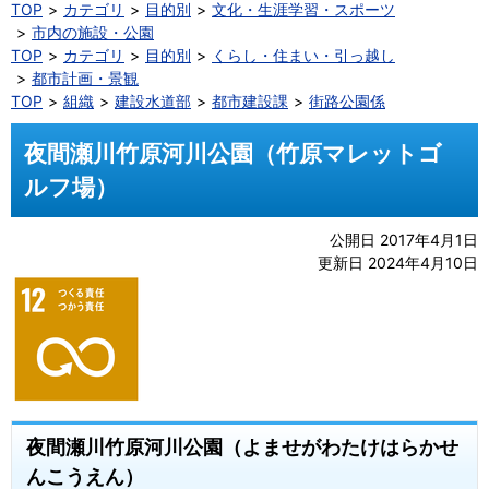
TOP
カテゴリ
目的別
文化・生涯学習・スポーツ
市内の施設・公園
TOP
カテゴリ
目的別
くらし・住まい・引っ越し
都市計画・景観
TOP
組織
建設水道部
都市建設課
街路公園係
夜間瀬川竹原河川公園（竹原マレットゴ
ルフ場）
公開日 2017年4月1日
更新日 2024年4月10日
夜間瀬川竹原河川公園（よませがわたけはらかせ
んこうえん）