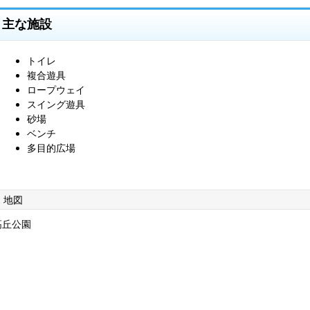
主な施設
トイレ
複合遊具
ロープウェイ
スイング遊具
砂場
ベンチ
多目的広場
地図
高丘公園