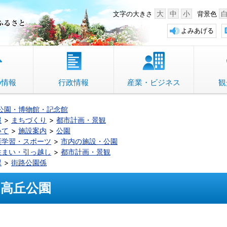
中野市 「故郷」のふるさと
大
中
小
文字の大きさ
背景色
よみあげる
の情報
行政情報
産業・ビジネス
観
公園・博物館・記念館
報
まちづくり
都市計画・景観
いて
施設案内
公園
涯学習・スポーツ
市内の施設・公園
住まい・引っ越し
都市計画・景観
課
街路公園係
高丘公園