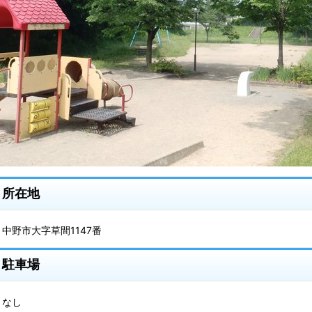
所在地
中野市大字草間1147番
駐車場
なし