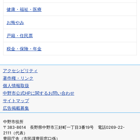
健康・福祉・医療
お悔やみ
戸籍・住民票
税金・保険・年金
アクセシビリティ
著作権・リンク
個人情報取扱
中野市公式HPに関するお問い合わせ
サイトマップ
広告掲載募集
中野市役所
〒383-8614 長野県中野市三好町一丁目3番19号 電話0269-22-
2111（代表）
豊田庁舎（市民課豊田窓口係）