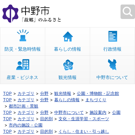
本
文
へ
移
動
防災・緊急時情報
暮らしの情報
行政情報
産業・ビジネス
観光情報
中野市について
TOP
カテゴリ
分野
観光情報
公園・博物館・記念館
TOP
カテゴリ
分野
暮らしの情報
まちづくり
都市計画・景観
TOP
カテゴリ
分野
中野市について
施設案内
公園
TOP
カテゴリ
目的別
文化・生涯学習・スポーツ
市内の施設・公園
TOP
カテゴリ
目的別
くらし・住まい・引っ越し