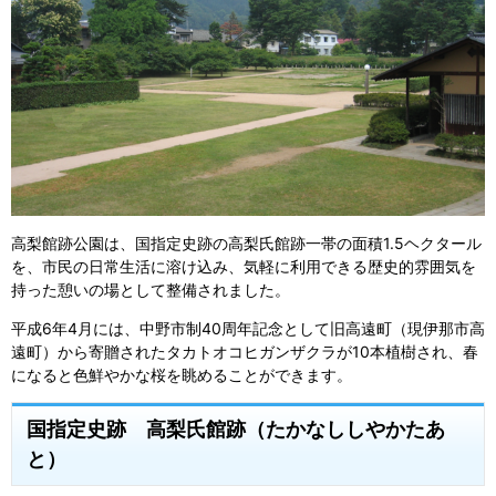
高梨館跡公園は、国指定史跡の高梨氏館跡一帯の面積1.5ヘクタール
を、市民の日常生活に溶け込み、気軽に利用できる歴史的雰囲気を
持った憩いの場として整備されました。
平成6年4月には、中野市制40周年記念として旧高遠町（現伊那市高
遠町）から寄贈されたタカトオコヒガンザクラが10本植樹され、春
になると色鮮やかな桜を眺めることができます。
国指定史跡 高梨氏館跡（たかなししやかたあ
と）