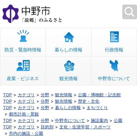
本
文
へ
移
動
防災・緊急時情報
暮らしの情報
行政情報
産業・ビジネス
観光情報
中野市について
TOP
カテゴリ
分野
観光情報
公園・博物館・記念館
TOP
カテゴリ
分野
観光情報
歴史・文化
TOP
カテゴリ
分野
暮らしの情報
まちづくり
都市計画・景観
TOP
カテゴリ
分野
中野市について
施設案内
公園
TOP
カテゴリ
目的別
文化・生涯学習・スポーツ
市内の施設・公園