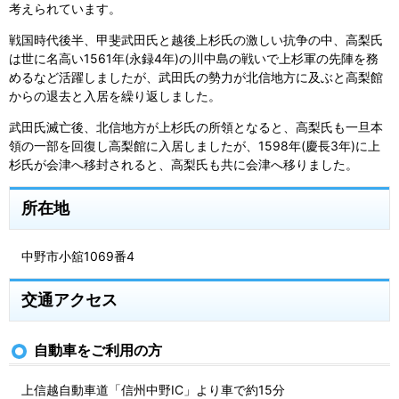
考えられています。
戦国時代後半、甲斐武田氏と越後上杉氏の激しい抗争の中、高梨氏
は世に名高い1561年(永録4年)の川中島の戦いで上杉軍の先陣を務
めるなど活躍しましたが、武田氏の勢力が北信地方に及ぶと高梨館
からの退去と入居を繰り返しました。
武田氏滅亡後、北信地方が上杉氏の所領となると、高梨氏も一旦本
領の一部を回復し高梨館に入居しましたが、1598年(慶長3年)に上
杉氏が会津へ移封されると、高梨氏も共に会津へ移りました。
所在地
中野市小舘1069番4
交通アクセス
自動車をご利用の方
上信越自動車道「信州中野IC」より車で約15分