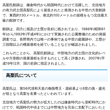
高梨氏館跡は、鎌倉時代から戦国時代にかけて活躍した、北信地方
の有力武士団高梨氏により築造されたと推測される中世の方形館跡
で、東西約130メートル、南北約100メートルの規模をもつ北信最大
級の館跡です。
館跡は、四方に堀及び土塁が良好に残されており、1986年(昭和61
年)から1992年(平成4年)にかけて実施された公園整備のための発掘
調査では、長野県内では唯一の事例である中世の庭園跡や、土塁が
三段階以上の構築過程を経ていることなどが確認されました。
これらのことから、高梨氏館跡は、中部地方の武士団の文化的レベ
ルや方形館の発展過程を示すものとして高く評価され、2007年(平
成19年)2月、国の史跡に指定されました。
高梨氏について
高梨氏は、第56代清和天皇の御孫尊王・源経基より6世の孫・盛光
が祖となり高梨を名乗ったといわれています。
北信地方で高梨氏の勢力が拡大したのは鎌倉時代から室町時代にか
けてで、戦国時代中頃までには中野地方を完全に支配下においたと