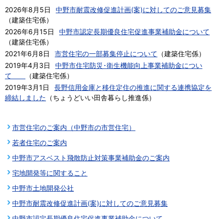
2026年8月5日
中野市耐震改修促進計画(案)に対してのご意見募集
（
建築住宅係
）
2026年6月15日
中野市認定長期優良住宅促進事業補助金について
（
建築住宅係
）
2021年6月8日
市営住宅の一部募集停止について
（
建築住宅係
）
2019年4月3日
中野市住宅防災･衛生機能向上事業補助金につい
て
（
建築住宅係
）
2019年3月1日
長野信用金庫と移住定住の推進に関する連携協定を
締結しました
（
ちょうどいい田舎暮らし推進係
）
市営住宅のご案内（中野市の市営住宅）
若者住宅のご案内
中野市アスベスト飛散防止対策事業補助金のご案内
宅地開発等に関すること
中野市土地開発公社
中野市耐震改修促進計画(案)に対してのご意見募集
中野市認定長期優良住宅促進事業補助金について