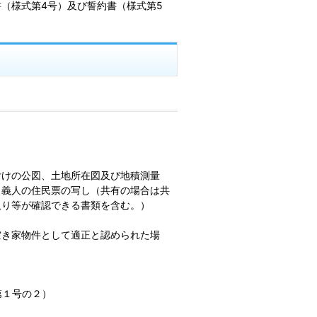
（様式第4号）及び誓約書（様式第5
）
付けの公図、土地所在図及び地積測量
名義人の住民票の写し（共有の場合は共
取り等が確認できる書類を含む。）
空き家物件として適正と認められた場
第１号の２）