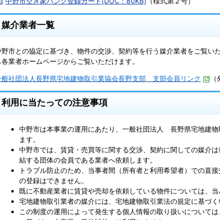
中野市空き家バンク登録カード[DOC：80KB]
（様式第２号）
媒介業者一覧
中野市との協定に基づき、物件の交渉、契約等を行う媒介業者をご覧い
も各業者ホームページからご覧いただけます。
一般社団法人長野県宅地建物取引業協会長野支部 支部会員リンク
（
利用に当たっての注意事項
中野市は本事業の運用にあたり、一般社団法人 長野県宅地建物
ます。
中野市では、賃貸・売買等に関する交渉、契約に関しての媒介は
結する団体の会員である業者へ依頼します。
トラブル防止のため、当事者間（所有者と利用希望者）での直接
の登録はできません。
既に不動産業者に賃貸や売却を依頼している物件については、当
宅地建物取引業者の媒介には、宅地建物取引業法の規定に基づく
この制度の運用によって発生する個人情報の取り扱いについては