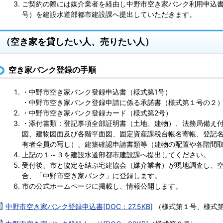
ご契約の際には媒介業者を経由し中野市空き家バンク利用申込書
号）を建設水道部都市建設課へ提出していただきます。
（空き家を貸したい人、売りたい人）
空き家バンク登録の手順
・中野市空き家バンク登録申込書（様式第1号）
・中野市空き家バンク登録申請に係る承諾書（様式第１号の２
・中野市空き家バンク登録カード（様式第2号）
・添付書類：登記事項全部証明書（土地、建物）、法務局備え
図、建物図面及び各階平面図、固定資産課税台帳名寄帳、登記
有者全員の写し）、建築確認申請書類等（建物の配置や各階間
上記の１～３を建設水道部都市建設課へ提出してください。
受付後、市と協定を結ぶ宅建協会（媒介業者）が現地調査し、
合、「中野市空き家バンク」に登録します。
市の公式ホームページに掲載し、情報公開します。
中野市空き家バンク登録申込書[DOC：27.5KB]
（様式第１号、様式