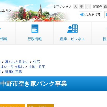
中野市 「故郷」のふるさと
大
中
小
文字の大きさ
背景色
よみあげる
の情報
行政情報
産業・ビジネス
観
報
暮らしと住まい
住宅
住まい・引っ越し
土地・住宅
課
建築住宅係
中野市空き家バンク事業