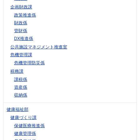
企画財政課
政策推進係
財政係
管財係
DX推進係
公共施設マネジメント推進室
危機管理課
危機管理防災係
税務課
課税係
資産係
収納係
健康福祉部
健康づくり課
保健医療推進係
健康管理係