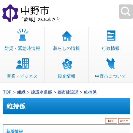
本
文
へ
移
動
防災・緊急時情報
暮らしの情報
行政情報
産業・ビジネス
観光情報
中野市について
TOP
組織
建設水道部
都市建設課
維持係
維持係
RSS
Atom
新着情報