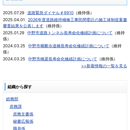
2025.07.29
道路緊急ダイヤル＃9910
（
維持係
）
2025.04.01
2026年度道路維持補修工事民間委託の施工体制提案書
審査結果を公表します
（
維持係
）
2025.01.29
中野市道路トンネル長寿命化修繕計画について
（
維持
係
）
2024.03.25
中野市横断歩道橋長寿命化修繕計画について
（
維持
係
）
2024.03.25
中野市橋梁長寿命化修繕計画について
（
維持係
）
>>新着情報の一覧を見る
組織から探す
総務部
庶務課
庶務文書係
秘書広報係
職員係