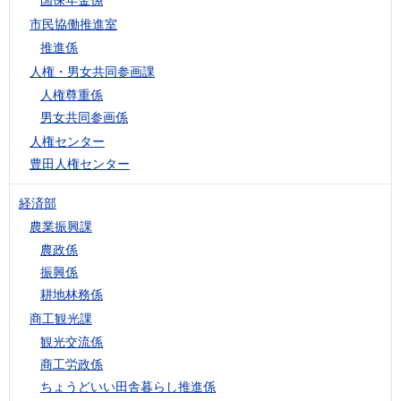
市民協働推進室
推進係
人権・男女共同参画課
人権尊重係
男女共同参画係
人権センター
豊田人権センター
経済部
農業振興課
農政係
振興係
耕地林務係
商工観光課
観光交流係
商工労政係
ちょうどいい田舎暮らし推進係