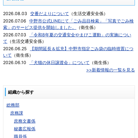
2026.08.03
交番だよりについて
（
生活交通安全係
）
2026.07.06
中野市公式LINEにて「ごみ品目検索」「写真でごみ検
索」のサービス提供を開始しました。
（
衛生係
）
2026.07.03
「令和8年夏の交通安全やまびこ運動」の実施につい
て
（
生活交通安全係
）
2026.06.25
【期間延長＆拡充】中野市指定ごみ袋の臨時措置につ
いて
（
衛生係
）
2026.06.10
「犬猫の休日譲渡会」について
（
衛生係
）
>>新着情報の一覧を見る
組織から探す
総務部
庶務課
庶務文書係
秘書広報係
職員係