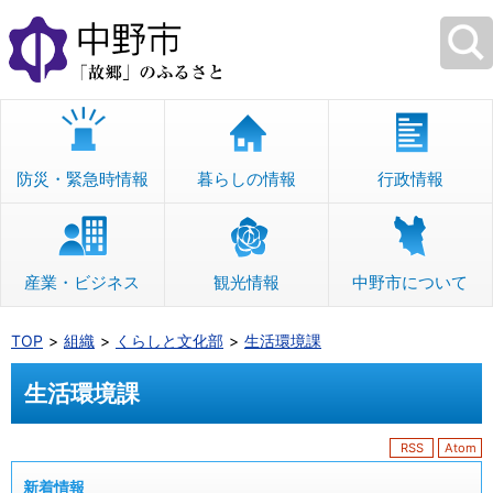
本
文
へ
移
動
防災・緊急時情報
暮らしの情報
行政情報
産業・ビジネス
観光情報
中野市について
TOP
組織
くらしと文化部
生活環境課
生活環境課
RSS
Atom
新着情報