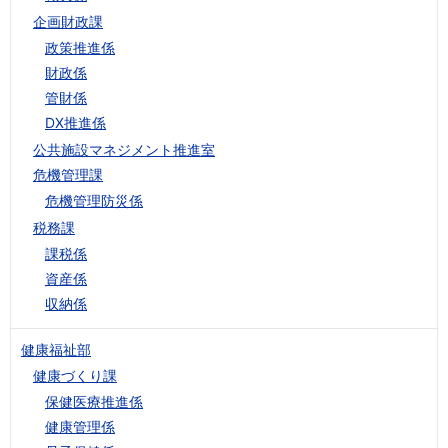
企画財政課
政策推進係
財政係
管財係
DX推進係
公共施設マネジメント推進室
危機管理課
危機管理防災係
税務課
課税係
資産係
収納係
健康福祉部
健康づくり課
保健医療推進係
健康管理係