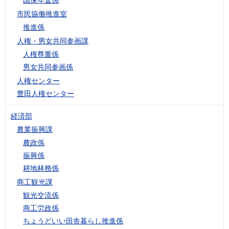
市民協働推進室
推進係
人権・男女共同参画課
人権尊重係
男女共同参画係
人権センター
豊田人権センター
経済部
農業振興課
農政係
振興係
耕地林務係
商工観光課
観光交流係
商工労政係
ちょうどいい田舎暮らし推進係