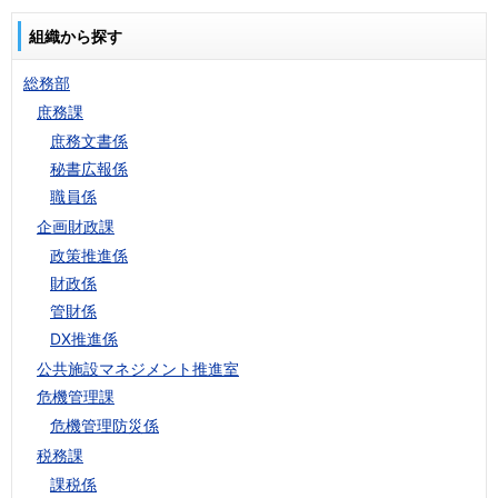
組織から探す
総務部
庶務課
庶務文書係
秘書広報係
職員係
企画財政課
政策推進係
財政係
管財係
DX推進係
公共施設マネジメント推進室
危機管理課
危機管理防災係
税務課
課税係