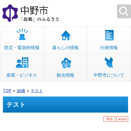
本
文
へ
移
動
防災・緊急時情報
暮らしの情報
行政情報
産業・ビジネス
観光情報
中野市について
TOP
組織
テスト
テスト
RSS
Atom