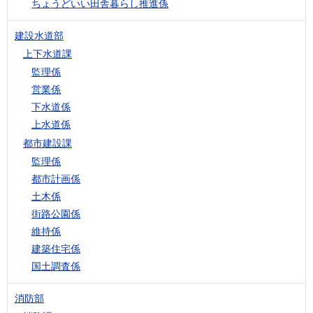
ちょうどいい田舎暮らし推進係
建設水道部
上下水道課
監理係
営業係
下水道係
上水道係
都市建設課
監理係
都市計画係
土木係
街路公園係
維持係
建築住宅係
国土調査係
消防部