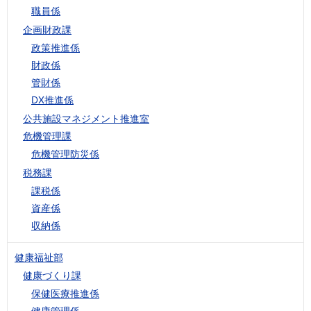
職員係
企画財政課
政策推進係
財政係
管財係
DX推進係
公共施設マネジメント推進室
危機管理課
危機管理防災係
税務課
課税係
資産係
収納係
健康福祉部
健康づくり課
保健医療推進係
健康管理係