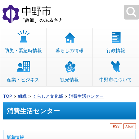
本
文
へ
移
動
防災・緊急時情報
暮らしの情報
行政情報
産業・ビジネス
観光情報
中野市について
TOP
組織
くらしと文化部
消費生活センター
消費生活センター
RSS
Atom
新着情報