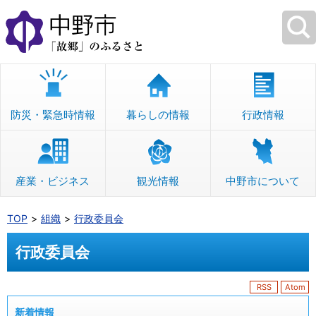
本
文
へ
移
動
防災・緊急時情報
暮らしの情報
行政情報
産業・ビジネス
観光情報
中野市について
TOP
組織
行政委員会
行政委員会
RSS
Atom
新着情報