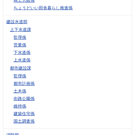
商工労政係
ちょうどいい田舎暮らし推進係
建設水道部
上下水道課
監理係
営業係
下水道係
上水道係
都市建設課
監理係
都市計画係
土木係
街路公園係
維持係
建築住宅係
国土調査係
消防部