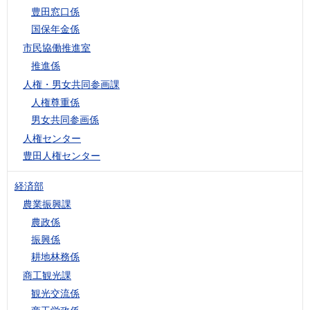
豊田窓口係
国保年金係
市民協働推進室
推進係
人権・男女共同参画課
人権尊重係
男女共同参画係
人権センター
豊田人権センター
経済部
農業振興課
農政係
振興係
耕地林務係
商工観光課
観光交流係