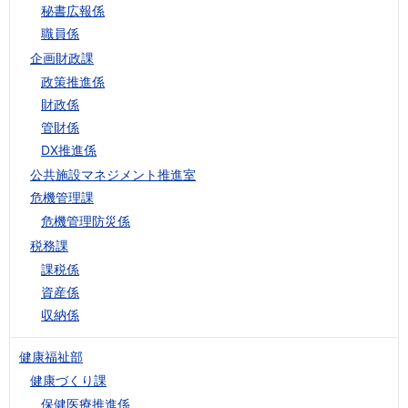
秘書広報係
職員係
企画財政課
政策推進係
財政係
管財係
DX推進係
公共施設マネジメント推進室
危機管理課
危機管理防災係
税務課
課税係
資産係
収納係
健康福祉部
健康づくり課
保健医療推進係