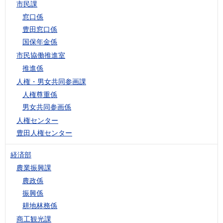
市民課
窓口係
豊田窓口係
国保年金係
市民協働推進室
推進係
人権・男女共同参画課
人権尊重係
男女共同参画係
人権センター
豊田人権センター
経済部
農業振興課
農政係
振興係
耕地林務係
商工観光課