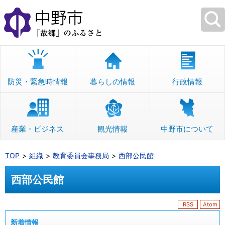
本
文
へ
移
動
防災・緊急時情報
暮らしの情報
行政情報
産業・ビジネス
観光情報
中野市について
TOP
組織
教育委員会事務局
西部公民館
西部公民館
RSS
Atom
新着情報