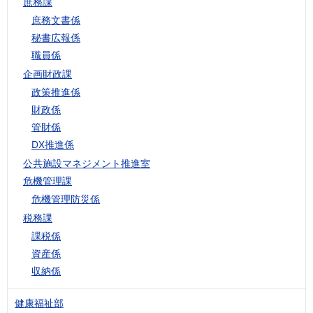
庶務課
庶務文書係
秘書広報係
職員係
企画財政課
政策推進係
財政係
管財係
DX推進係
公共施設マネジメント推進室
危機管理課
危機管理防災係
税務課
課税係
資産係
収納係
健康福祉部