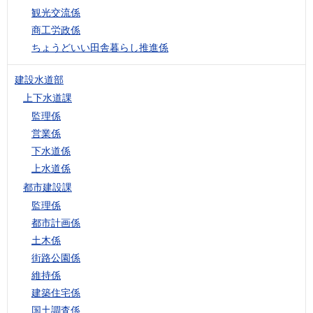
観光交流係
商工労政係
ちょうどいい田舎暮らし推進係
建設水道部
上下水道課
監理係
営業係
下水道係
上水道係
都市建設課
監理係
都市計画係
土木係
街路公園係
維持係
建築住宅係
国土調査係