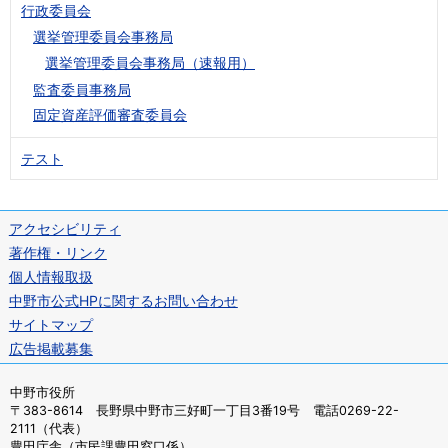
行政委員会
選挙管理委員会事務局
選挙管理委員会事務局（速報用）
監査委員事務局
固定資産評価審査委員会
テスト
アクセシビリティ
著作権・リンク
個人情報取扱
中野市公式HPに関するお問い合わせ
サイトマップ
広告掲載募集
中野市役所
〒383-8614 長野県中野市三好町一丁目3番19号 電話0269-22-
2111（代表）
豊田庁舎（市民課豊田窓口係）