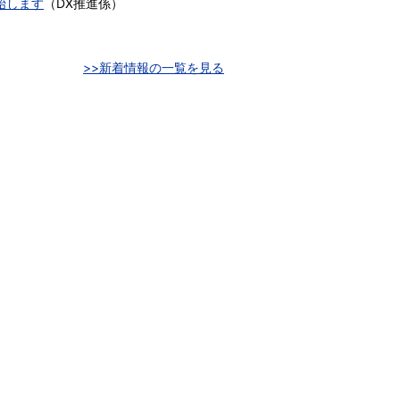
始します
（
DX推進係
）
>>新着情報の一覧を見る