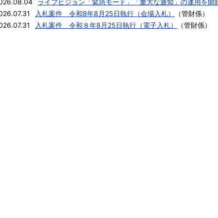
026.08.04
ライフビジョン「緊急モード」「重大な通知」の運用を開
026.07.31
入札案件 令和8年8月25日執行（会場入札）
（
管財係
）
026.07.31
入札案件 令和８年8月25日執行（電子入札）
（
管財係
）