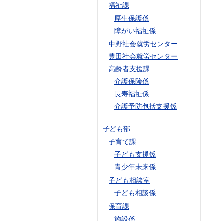
福祉課
厚生保護係
障がい福祉係
中野社会就労センター
豊田社会就労センター
高齢者支援課
介護保険係
長寿福祉係
介護予防包括支援係
子ども部
子育て課
子ども支援係
青少年未来係
子ども相談室
子ども相談係
保育課
施設係