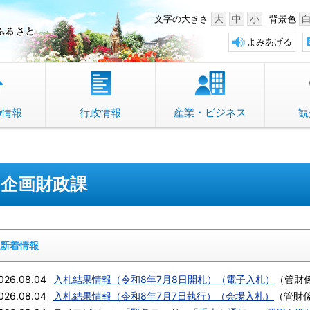
中野市 「故郷」のふるさと
大
中
小
文字の大きさ
背景色
よみあげる
の情報
行政情報
産業・ビジネス
観
企画財政課
新着情報
026.08.04
入札結果情報（令和8年7月8日開札）（電子入札）
（
管財
026.08.04
入札結果情報（令和8年7月7日執行）（会場入札）
（
管財