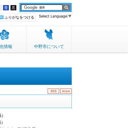
白
青
黒
Select Language
▼
ふりがなをつける
光情報
中野市について
RSS
Atom
係
）
係
）