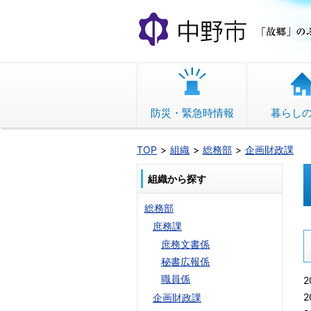
本
文
へ
移
動
防災・緊急時情報
暮らし
TOP
組織
総務部
企画財政課
組織から探す
総務部
庶務課
庶務文書係
秘書広報係
職員係
2
2
企画財政課