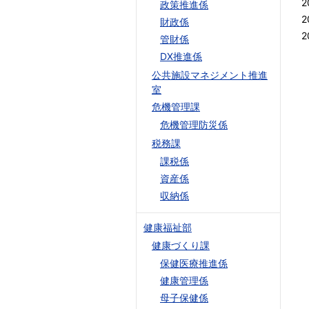
2
政策推進係
2
財政係
2
管財係
DX推進係
公共施設マネジメント推進
室
危機管理課
危機管理防災係
税務課
課税係
資産係
収納係
健康福祉部
健康づくり課
保健医療推進係
健康管理係
母子保健係