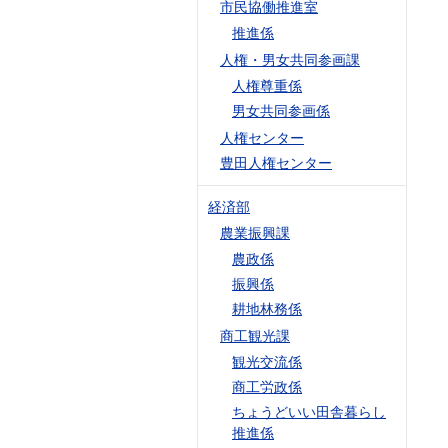
市民協働推進室
推進係
人権・男女共同参画課
人権尊重係
男女共同参画係
人権センター
豊田人権センター
経済部
農業振興課
農政係
振興係
耕地林務係
商工観光課
観光交流係
商工労政係
ちょうどいい田舎暮らし
推進係