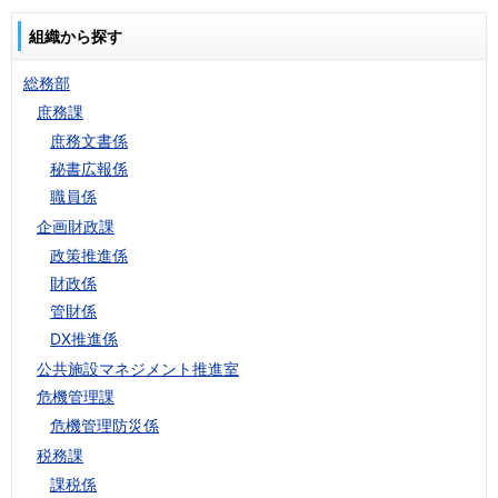
組織から探す
総務部
庶務課
庶務文書係
秘書広報係
職員係
企画財政課
政策推進係
財政係
管財係
DX推進係
公共施設マネジメント推進室
危機管理課
危機管理防災係
税務課
課税係