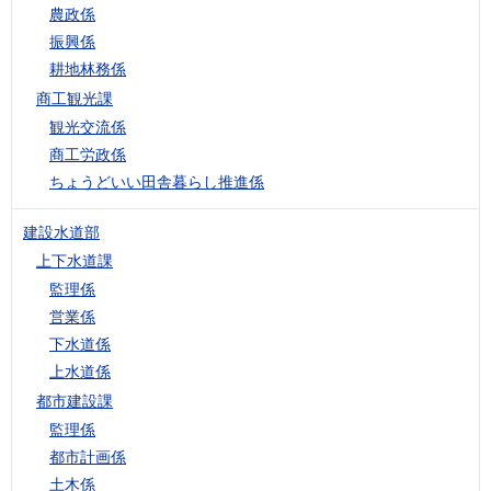
農政係
振興係
耕地林務係
商工観光課
観光交流係
商工労政係
ちょうどいい田舎暮らし推進係
建設水道部
上下水道課
監理係
営業係
下水道係
上水道係
都市建設課
監理係
都市計画係
土木係