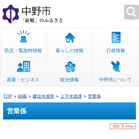
本
文
へ
移
動
防災・緊急時情報
暮らしの情報
行政情報
産業・ビジネス
観光情報
中野市について
TOP
組織
建設水道部
上下水道課
営業係
営業係
RSS
Atom