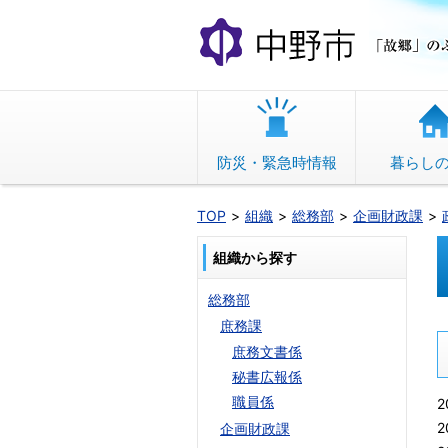
本
文
へ
移
動
防災・緊急時情報
暮らし
TOP
組織
総務部
企画財政課
組織から探す
総務部
庶務課
庶務文書係
秘書広報係
職員係
2
2
企画財政課