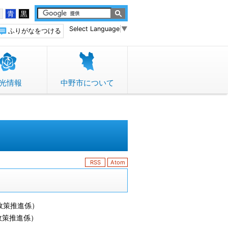
白
青
黒
Select Language
▼
ふりがなをつける
光情報
中野市について
RSS
Atom
政策推進係
）
政策推進係
）