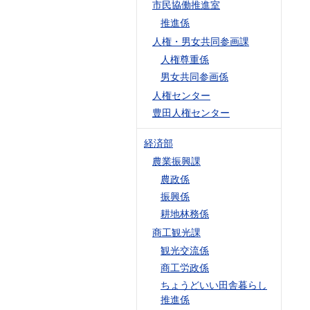
市民協働推進室
推進係
人権・男女共同参画課
人権尊重係
男女共同参画係
人権センター
豊田人権センター
経済部
農業振興課
農政係
振興係
耕地林務係
商工観光課
観光交流係
商工労政係
ちょうどいい田舎暮らし
推進係