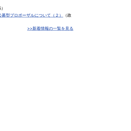
係
）
公募型プロポーザルについて（２）
（
政
>>新着情報の一覧を見る