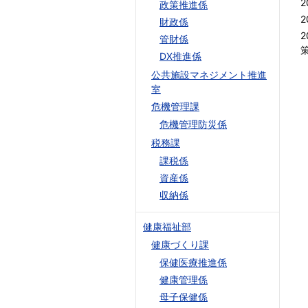
2
政策推進係
2
財政係
2
管財係
DX推進係
公共施設マネジメント推進
室
危機管理課
危機管理防災係
税務課
課税係
資産係
収納係
健康福祉部
健康づくり課
保健医療推進係
健康管理係
母子保健係