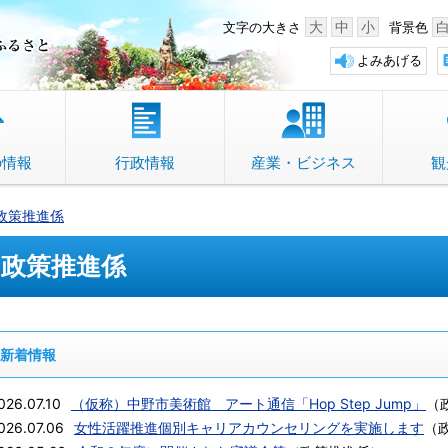
中野市 「故郷」のふるさと
大
中
小
文字の大きさ
背景色
よみあげる
の情報
行政情報
産業・ビジネス
観
政策推進係
政策推進係
新着情報
026.07.10
（仮称）中野市美術館 アート通信「Hop Step Jump」
（
026.07.06
女性活躍推進個別キャリアカウンセリングを実施します
（