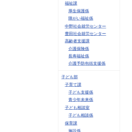
福祉課
厚生保護係
障がい福祉係
中野社会就労センター
豊田社会就労センター
高齢者支援課
介護保険係
長寿福祉係
介護予防包括支援係
子ども部
子育て課
子ども支援係
青少年未来係
子ども相談室
子ども相談係
保育課
施設係