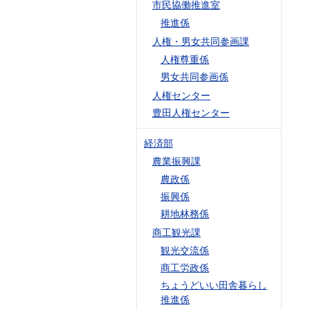
市民協働推進室
推進係
人権・男女共同参画課
人権尊重係
男女共同参画係
人権センター
豊田人権センター
経済部
農業振興課
農政係
振興係
耕地林務係
商工観光課
観光交流係
商工労政係
ちょうどいい田舎暮らし
推進係