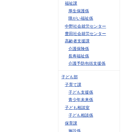
福祉課
厚生保護係
障がい福祉係
中野社会就労センター
豊田社会就労センター
高齢者支援課
介護保険係
長寿福祉係
介護予防包括支援係
子ども部
子育て課
子ども支援係
青少年未来係
子ども相談室
子ども相談係
保育課
施設係