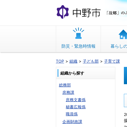
本
文
へ
移
動
防災・緊急時情報
暮らし
TOP
組織
子ども部
子育て課
組織から探す
総務部
庶務課
庶務文書係
秘書広報係
職員係
2
企画財政課