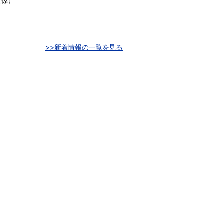
援係
）
）
>>新着情報の一覧を見る