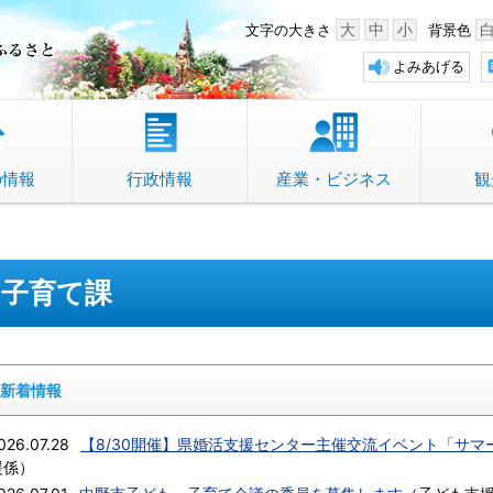
中野市 「故郷」のふるさと
大
中
小
文字の大きさ
背景色
よみあげる
の情報
行政情報
産業・ビジネス
観
子育て課
新着情報
026.07.28
【8/30開催】県婚活支援センター主催交流イベント「サ
援係
）