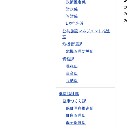
2
政策推進係
2
財政係
2
管財係
2
DX推進係
公共施設マネジメント推進
室
危機管理課
危機管理防災係
税務課
課税係
資産係
収納係
健康福祉部
健康づくり課
保健医療推進係
健康管理係
母子保健係