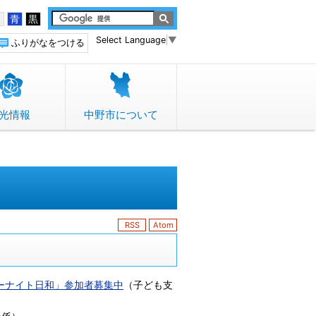
白
青
黒
Select Language
▼
ふりがなをつける
光情報
中野市について
RSS
Atom
マーナイト日和」参加者募集中
（
子ども支