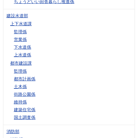
ちょうどいい田舎暮らし推進係
建設水道部
上下水道課
監理係
営業係
下水道係
上水道係
都市建設課
監理係
都市計画係
土木係
街路公園係
維持係
建築住宅係
国土調査係
消防部