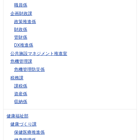
職員係
企画財政課
政策推進係
財政係
管財係
DX推進係
公共施設マネジメント推進室
危機管理課
危機管理防災係
税務課
課税係
資産係
収納係
健康福祉部
健康づくり課
保健医療推進係
健康管理係