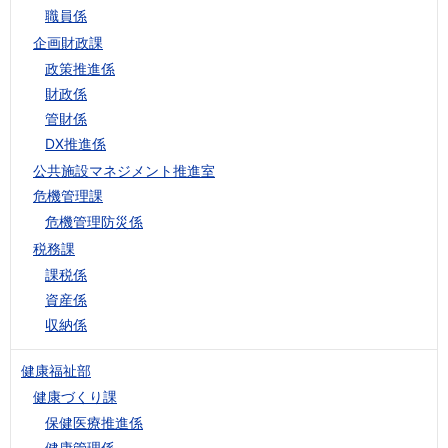
職員係
企画財政課
政策推進係
財政係
管財係
DX推進係
公共施設マネジメント推進室
危機管理課
危機管理防災係
税務課
課税係
資産係
収納係
健康福祉部
健康づくり課
保健医療推進係
健康管理係