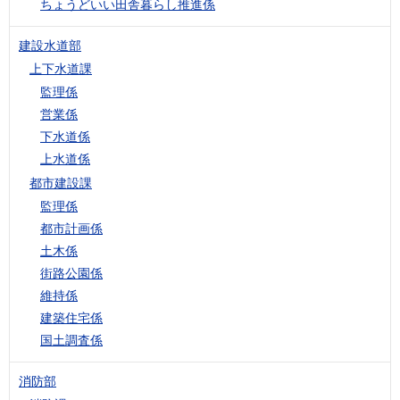
ちょうどいい田舎暮らし推進係
建設水道部
上下水道課
監理係
営業係
下水道係
上水道係
都市建設課
監理係
都市計画係
土木係
街路公園係
維持係
建築住宅係
国土調査係
消防部