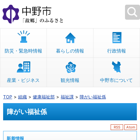
本
文
へ
移
動
防災・緊急時情報
暮らしの情報
行政情報
産業・ビジネス
観光情報
中野市について
TOP
組織
健康福祉部
福祉課
障がい福祉係
障がい福祉係
RSS
Atom
新着情報