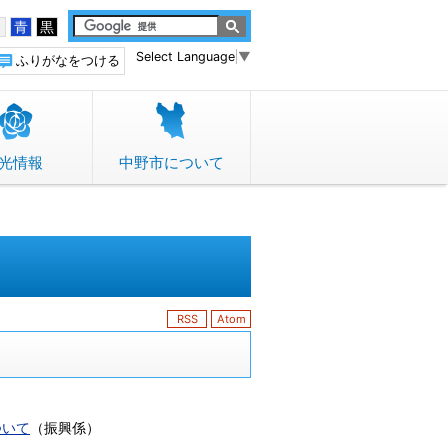
白
青
黒
Select Language
▼
ふりがなをつける
光情報
中野市について
RSS
Atom
ついて
（
振興係
）