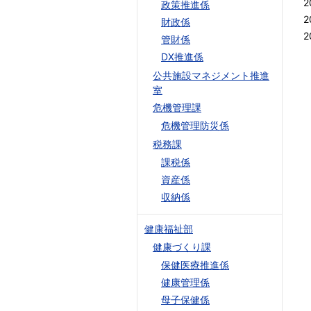
2
政策推進係
2
財政係
2
管財係
DX推進係
公共施設マネジメント推進
室
危機管理課
危機管理防災係
税務課
課税係
資産係
収納係
健康福祉部
健康づくり課
保健医療推進係
健康管理係
母子保健係