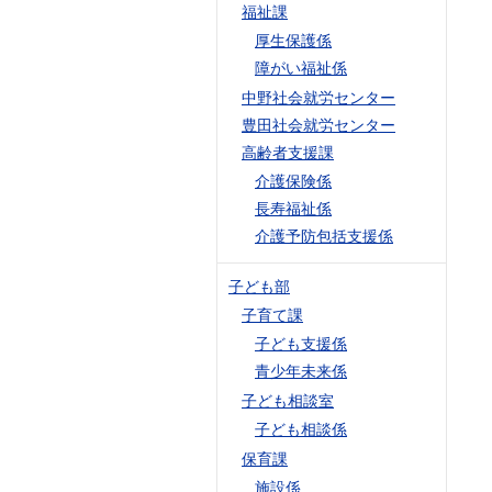
福祉課
厚生保護係
障がい福祉係
中野社会就労センター
豊田社会就労センター
高齢者支援課
介護保険係
長寿福祉係
介護予防包括支援係
子ども部
子育て課
子ども支援係
青少年未来係
子ども相談室
子ども相談係
保育課
施設係