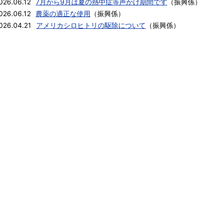
026.06.12
7月から9月は夏の熱中症等声かけ期間です
（
振興係
）
026.06.12
農薬の適正な使用
（
振興係
）
026.04.21
アメリカシロヒトリの駆除について
（
振興係
）