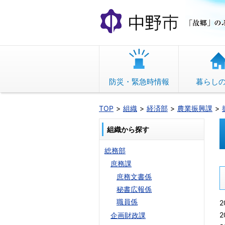
本
文
へ
移
動
防災・緊急時情報
暮らし
TOP
組織
経済部
農業振興課
組織から探す
総務部
庶務課
庶務文書係
秘書広報係
職員係
2
2
企画財政課