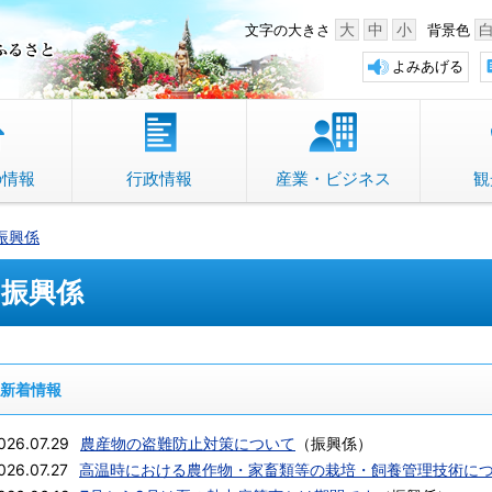
中野市 「故郷」のふるさと
大
中
小
文字の大きさ
背景色
よみあげる
の情報
行政情報
産業・ビジネス
観
振興係
振興係
新着情報
026.07.29
農産物の盗難防止対策について
（
振興係
）
026.07.27
高温時における農作物・家畜類等の栽培・飼養管理技術に