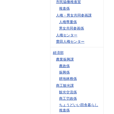
市民協働推進室
推進係
人権・男女共同参画課
人権尊重係
男女共同参画係
人権センター
豊田人権センター
経済部
農業振興課
農政係
振興係
耕地林務係
商工観光課
観光交流係
商工労政係
ちょうどいい田舎暮らし
推進係