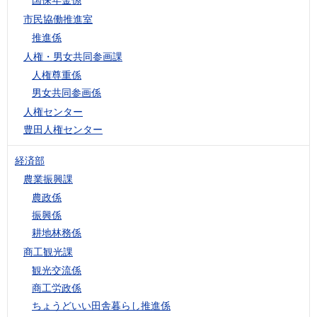
市民協働推進室
推進係
人権・男女共同参画課
人権尊重係
男女共同参画係
人権センター
豊田人権センター
経済部
農業振興課
農政係
振興係
耕地林務係
商工観光課
観光交流係
商工労政係
ちょうどいい田舎暮らし推進係