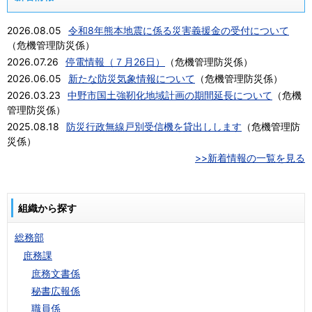
2026.08.05
令和8年熊本地震に係る災害義援金の受付について
（
危機管理防災係
）
2026.07.26
停電情報（７月26日）
（
危機管理防災係
）
2026.06.05
新たな防災気象情報について
（
危機管理防災係
）
2026.03.23
中野市国土強靭化地域計画の期間延長について
（
危機
管理防災係
）
2025.08.18
防災行政無線戸別受信機を貸出しします
（
危機管理防
災係
）
>>新着情報の一覧を見る
組織から探す
総務部
庶務課
庶務文書係
秘書広報係
職員係