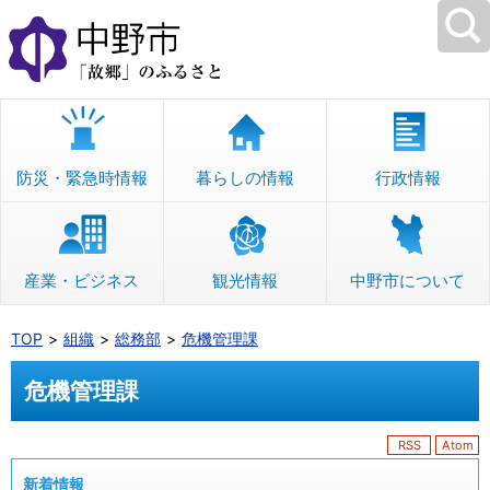
本
文
へ
移
動
防災・緊急時情報
暮らしの情報
行政情報
産業・ビジネス
観光情報
中野市について
TOP
組織
総務部
危機管理課
危機管理課
RSS
Atom
新着情報