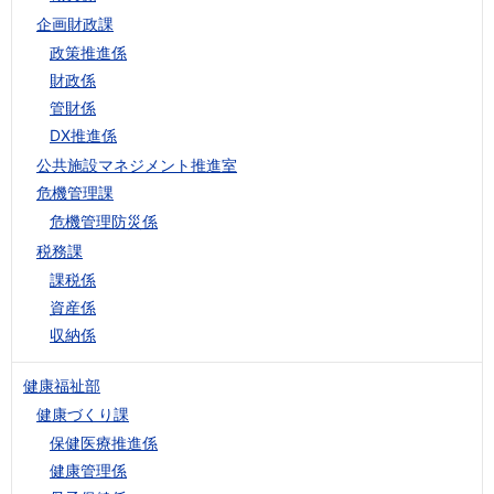
企画財政課
政策推進係
財政係
管財係
DX推進係
公共施設マネジメント推進室
危機管理課
危機管理防災係
税務課
課税係
資産係
収納係
健康福祉部
健康づくり課
保健医療推進係
健康管理係