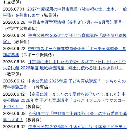
も支援係
）
2026.07.01
2027年度採用の中野市職員（社会福祉士、土木、一般
事務）を募集します
（
職員係
）
2026.06.26
中野市生涯学習情報【令和8年7月から9月号】夏号
（
生涯学習推進係
）
2026.06.24
中央公民館 2026年度 子ども育成講座「親子切り絵教
室」
（
教育係
）
2026.06.22
中野市スポーツ推進委員会企画「ボッチャ講習会」参
加者募集
（
スポーツ振興係
）
2026.06.16
【定員に達しましたので受付を終了いたしました】中
央公民館 2026年度 地域学習講座「郷土に伝わる味 おやき作り」
（
教育係
）
2026.06.12
中央公民館 2026年度 子ども育成講座「トンちゃんの
理科実験工作」
（
教育係
）
2026.06.12
【定員に達しましたので受付を終了いたしました】中
央公民館 2026年度 子ども育成講座「ほっこりフェルトでマスコッ
トづくり」
（
教育係
）
2026.06.08
令和９年度「中野市二十歳を祝う会」の実行委員を募
集します！
（
教育係
）
2026.06.02
中央公民館 2026年度 生きがいづくり講座「ピラティ