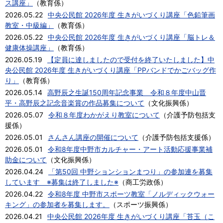
ス講座」
（
教育係
）
2026.05.22
中央公民館 2026年度 生きがいづくり講座「色鉛筆画
教室・中級編」
（
教育係
）
2026.05.22
中央公民館 2026年度 生きがいづくり講座「脳トレ＆
健康体操講座」
（
教育係
）
2026.05.19
【定員に達しましたので受付を終了いたしました】中
央公民館 2026年度 生きがいづくり講座「PPバンドでかごバッグ作
り」
（
教育係
）
2026.05.14
高野辰之生誕150周年記念事業 令和８年度中山晋
平・高野辰之記念音楽賞の作品募集について
（
文化振興係
）
2026.05.07
令和８年度わかがえり教室について
（
介護予防包括支
援係
）
2026.05.01
さんさん講座の開催について
（
介護予防包括支援係
）
2026.05.01
令和8年度中野市カルチャー・アート活動応援事業補
助金について
（
文化振興係
）
2026.04.24
「第50回 中野ションションまつり」の参加連を募集
しています ※募集は終了しました※
（
商工労政係
）
2026.04.22
令和8年度 中野市スポーツ教室「ノルディックウォー
キング」の参加者を募集します。
（
スポーツ振興係
）
2026.04.21
中央公民館 2026年度 生きがいづくり講座「苔玉（こ