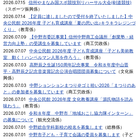
2026.07.15
信州やまなみ国スポ競技別リハーサル大会(剣道競技)
（
スポーツ振興係
）
2026.07.14
【定員に達しましたので受付を終了いたしました】中
央公民館 2026年度 子ども育成講座「夏の思い出♪キラキラレジンづ
くり」
（
教育係
）
2026.07.09
【中野市委託事業】信州中野商工会議所「創業塾・経
営力向上塾」の受講生を募集しています
（
商工労政係
）
2026.07.07
中央公民館 2026年度 子ども育成講座「子ども美術教
室 動く！ハンペルマン人形を作ろう」
（
教育係
）
2026.07.03
高野辰之生誕150周年記念事業 令和８年度中山晋
平・高野辰之記念音楽賞記念公演合唱団団員募集について
（
文化振
興係
）
2026.07.03
中野ションションまつり＠ゴミ拾い2026「まつりのあ
と」の参加者を募集しています
（
商工労政係
）
2026.07.01
中央公民館 2026年度 文化教養講座「源氏物語を読み
味わう」
（
教育係
）
2026.07.01
令和８年度 中野市「地域おこし協力隊インターン」
の募集について
（
観光交流係
）
2026.07.01
中野総合学科新校の校名を募集します
（
総務係
）
2026.07.01
中野市子ども・子育て会議の委員を募集します
（
子ど