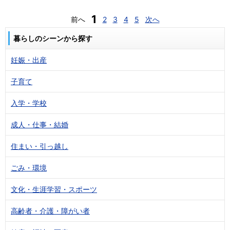
1
前へ
2
3
4
5
次へ
暮らしのシーンから探す
妊娠・出産
子育て
入学・学校
成人・仕事・結婚
住まい・引っ越し
ごみ・環境
文化・生涯学習・スポーツ
高齢者・介護・障がい者