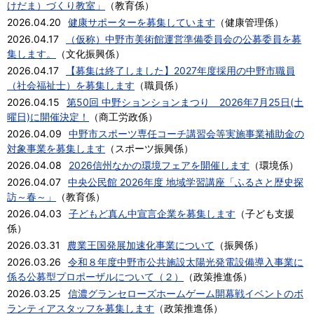
けだま）づくり教室」
（
教育係
）
2026.04.20
健康サポーターを募集しています
（
健康管理係
）
2026.04.17
（仮称）中野市美術館運営準備委員会の公募委員を募
集します。
（
文化振興係
）
2026.04.17
【募集は終了しました】2027年度採用の中野市職員
（社会福祉士）を募集します
（
職員係
）
2026.04.15
第50回 中野ションションまつり 2026年7月25日(土
曜日)に開催決定！
（
商工労政係
）
2026.04.09
中野市スポーツ専任コーチ講習会等実施事業補助金の
対象事業を募集します
（
スポーツ振興係
）
2026.04.08
2026信州なかの環境フェアを開催します
（
環境係
）
2026.04.07
中央公民館 2026年度 地域学習講座「ふるさと歴史探
訪～春～」
（
教育係
）
2026.04.03
子どもど真ん中宣言企業を募集します
（
子ども支援
係
）
2026.03.31
農業王国発展加速化事業について
（
振興係
）
2026.03.26
令和８年度中野市公共施設太陽光発電設備導入事業に
係る公募型プロポーザルについて（２）
（
政策推進係
）
2026.03.25
信濃グランセローズホームゲーム開幕戦イベントのボ
ランティアスタッフを募集します
（
政策推進係
）