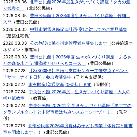
2026.08.06
北部公民館2026年度生きがいづくり講座「タカの渡
り観察会」
（
北部公民館
）
2026.08.05
豊田公民館｜2026年度生きがいづくり講座 竹細工
入門
（
豊田公民館
）
2026.08.05
中野市耐震改修促進計画(案)に対してのご意見募集
（
建築住宅係
）
2026.08.03
公の施設に係る指定管理者を募集します
（
公共施設マ
ネジメント推進室
）
2026.08.03
豊田公民館｜2026年度 生きがいづくり講座「ふるさ
との森を歩こう 澗満滝とせせらぎコース」
（
豊田公民館
）
2026.07.28
【8/30開催】県婚活支援センター主催交流イベント
「サマーナイト日和」参加者募集中
（
子ども支援係
）
2026.07.27
市有財産(普通財産)を売却します
（
管財係
）
2026.07.24
中央公民館 2026年度 生きがいづくり講座「大人の
折り紙教室」
（
教育係
）
2026.07.24
中央公民館 2026年度 生きがいづくり講座「黒ゴマの
クランブルタルトと中野市産はちみつスムージーづくり」
（
教育
係
）
2026.07.16
北部公民館2026年度夏休み子ども事業「体育館と図書
室を開放します」！
（
北部公民館
）