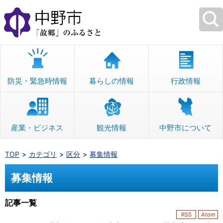
本
文
へ
移
動
防災・緊急時情報
暮らしの情報
行政情報
産業・ビジネス
観光情報
中野市について
TOP
カテゴリ
区分
募集情報
募集情報
記事一覧
RSS
Atom