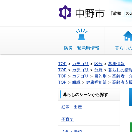
本
文
へ
移
動
防災・緊急時情報
暮らし
TOP
カテゴリ
区分
募集情報
TOP
カテゴリ
分野
暮らしの情
TOP
カテゴリ
目的別
高齢者・
TOP
組織
健康福祉部
高齢者支
暮らしのシーンから探す
妊娠・出産
子育て
入学・学校