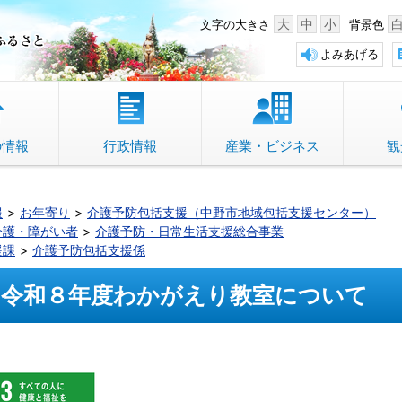
中野市 「故郷」のふるさと
大
中
小
文字の大きさ
背景色
よみあげる
の情報
行政情報
産業・ビジネス
観
報
お年寄り
介護予防包括支援（中野市地域包括支援センター）
介護・障がい者
介護予防・日常生活支援総合事業
援課
介護予防包括支援係
令和８年度わかがえり教室について