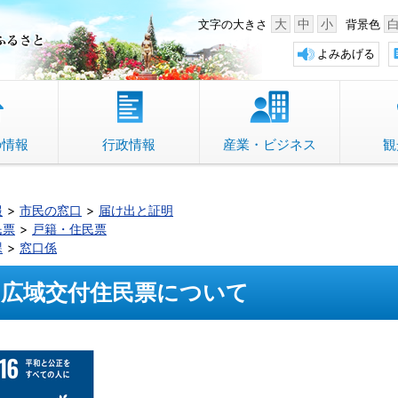
中野市 「故郷」のふるさと
大
中
小
文字の大きさ
背景色
よみあげる
の情報
行政情報
産業・ビジネス
観
報
市民の窓口
届け出と証明
民票
戸籍・住民票
課
窓口係
広域交付住民票について