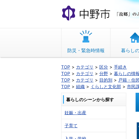
本
文
へ
移
動
防災・緊急時情報
暮らし
TOP
カテゴリ
区分
手続き
TOP
カテゴリ
分野
暮らしの情
TOP
カテゴリ
目的別
戸籍・住
TOP
組織
くらしと文化部
市民
暮らしのシーンから探す
妊娠・出産
子育て
入学・学校