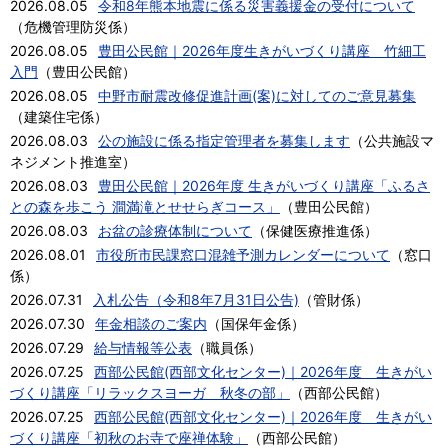
2026.08.05
令和8年熊本地震に係る災害義援金の受付について
（
危機管理防災係
）
2026.08.05
豊田公民館｜2026年度生きがいづくり講座 竹細工
入門
（
豊田公民館
）
2026.08.05
中野市耐震改修促進計画(案)に対してのご意見募集
（
建築住宅係
）
2026.08.03
公の施設に係る指定管理者を募集します
（
公共施設マ
ネジメント推進室
）
2026.08.03
豊田公民館｜2026年度 生きがいづくり講座「ふるさ
との森を歩こう 澗満滝とせせらぎコース」
（
豊田公民館
）
2026.08.03
お盆の診療体制について
（
保健医療推進係
）
2026.08.01
市役所市民課窓口混雑予測カレンダーについて
（
窓口
係
）
2026.07.31
入札公告（令和8年7月31日公告)
（
管財係
）
2026.07.30
年金相談のご案内
（
国保年金係
）
2026.07.29
給与情報等公表
（
職員係
）
2026.07.25
西部公民館(西部文化センター)｜2026年度 生きがい
づくり講座「リラックスヨーガ 秋冬の部」
（
西部公民館
）
2026.07.25
西部公民館(西部文化センター)｜2026年度 生きがい
づくり講座「初秋のお寺で座禅体験」
（
西部公民館
）