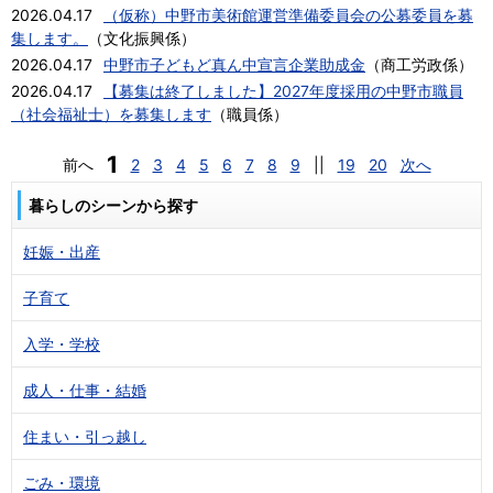
2026.04.17
（仮称）中野市美術館運営準備委員会の公募委員を募
集します。
（
文化振興係
）
2026.04.17
中野市子どもど真ん中宣言企業助成金
（
商工労政係
）
2026.04.17
【募集は終了しました】2027年度採用の中野市職員
（社会福祉士）を募集します
（
職員係
）
1
前へ
2
3
4
5
6
7
8
9
||
19
20
次へ
暮らしのシーンから探す
妊娠・出産
子育て
入学・学校
成人・仕事・結婚
住まい・引っ越し
ごみ・環境