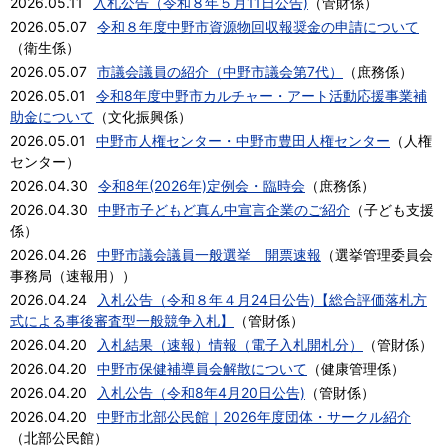
2026.05.11
入札公告（令和８年５月11日公告)
（
管財係
）
2026.05.07
令和８年度中野市資源物回収報奨金の申請について
（
衛生係
）
2026.05.07
市議会議員の紹介（中野市議会第7代）
（
庶務係
）
2026.05.01
令和8年度中野市カルチャー・アート活動応援事業補
助金について
（
文化振興係
）
2026.05.01
中野市人権センター・中野市豊田人権センター
（
人権
センター
）
2026.04.30
令和8年(2026年)定例会・臨時会
（
庶務係
）
2026.04.30
中野市子どもど真ん中宣言企業のご紹介
（
子ども支援
係
）
2026.04.26
中野市議会議員一般選挙 開票速報
（
選挙管理委員会
事務局（速報用）
）
2026.04.24
入札公告（令和８年４月24日公告)【総合評価落札方
式による事後審査型一般競争入札】
（
管財係
）
2026.04.20
入札結果（速報）情報（電子入札開札分）
（
管財係
）
2026.04.20
中野市保健補導員会解散について
（
健康管理係
）
2026.04.20
入札公告（令和8年4月20日公告)
（
管財係
）
2026.04.20
中野市北部公民館｜2026年度団体・サークル紹介
（
北部公民館
）