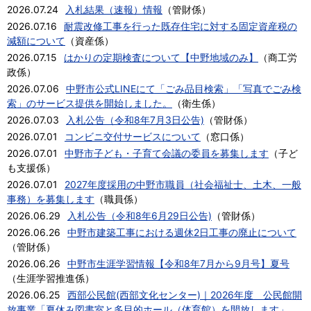
2026.07.24
入札結果（速報）情報
（
管財係
）
2026.07.16
耐震改修工事を行った既存住宅に対する固定資産税の
減額について
（
資産係
）
2026.07.15
はかりの定期検査について【中野地域のみ】
（
商工労
政係
）
2026.07.06
中野市公式LINEにて「ごみ品目検索」「写真でごみ検
索」のサービス提供を開始しました。
（
衛生係
）
2026.07.03
入札公告（令和8年7月3日公告)
（
管財係
）
2026.07.01
コンビニ交付サービスについて
（
窓口係
）
2026.07.01
中野市子ども・子育て会議の委員を募集します
（
子ど
も支援係
）
2026.07.01
2027年度採用の中野市職員（社会福祉士、土木、一般
事務）を募集します
（
職員係
）
2026.06.29
入札公告（令和8年6月29日公告)
（
管財係
）
2026.06.26
中野市建築工事における週休2日工事の廃止について
（
管財係
）
2026.06.26
中野市生涯学習情報【令和8年7月から9月号】夏号
（
生涯学習推進係
）
2026.06.25
西部公民館(西部文化センター)｜2026年度 公民館開
放事業「夏休み図書室と多目的ホール（体育館）を開放します」