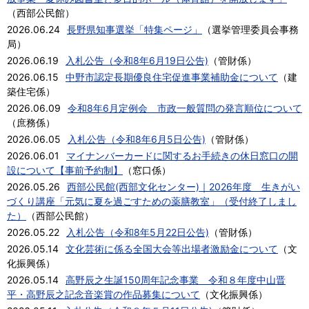
（
西部公民館
）
2026.06.24
長野県知事選挙「特集ページ」
（
選挙管理委員会事務
局
）
2026.06.19
入札公告（令和8年6月19日公告)
（
管財係
）
2026.06.15
中野市認定長期優良住宅促進事業補助金について
（
建
築住宅係
）
2026.06.09
令和8年6月定例会 市政一般質問の発言順位について
（
庶務係
）
2026.06.05
入札公告（令和8年6月5日公告)
（
管財係
）
2026.06.01
マイナンバーカードに関するお手続きの休日窓口の開
設について【事前予約制】
（
窓口係
）
2026.05.26
西部公民館(西部文化センター)｜2026年度 生きがい
づくり講座「元気に夏を過ごすための薬膳教室」（受付終了しまし
た）
（
西部公民館
）
2026.05.22
入札公告（令和8年5月22日公告)
（
管財係
）
2026.05.14
文化芸術に係る全国大会等出場者激励金について
（
文
化振興係
）
2026.05.14
高野辰之生誕150周年記念事業 令和８年度中山晋
平・高野辰之記念音楽賞の作品募集について
（
文化振興係
）