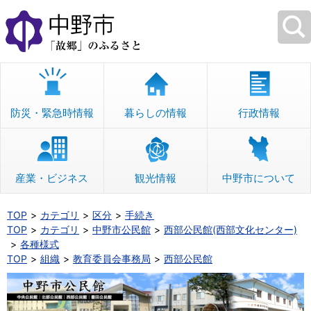
本
文
へ
移
動
防災・緊急時情報
暮らしの情報
行政情報
産業・ビジネス
観光情報
中野市について
TOP
カテゴリ
区分
手続き
TOP
カテゴリ
中野市公民館
西部公民館(西部文化センター)
各種様式
TOP
組織
教育委員会事務局
西部公民館