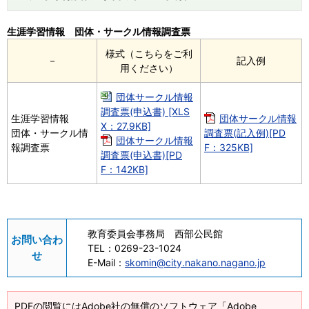
生涯学習情報 団体・サークル情報調査票
様式（こちらをご利
－
記入例
用ください）
団体サークル情報
調査票(申込書) [XLS
生涯学習情報
団体サークル情報
X：27.9KB]
団体・サークル情
調査票(記入例)[PD
団体サークル情報
報調査票
F：325KB]
調査票(申込書)[PD
F：142KB]
教育委員会事務局 西部公民館
お問い合わ
TEL：
0269-23-1024
せ
E-Mail：
skomin@city.nakano.nagano.jp
PDFの閲覧にはAdobe社の無償のソフトウェア「Adobe