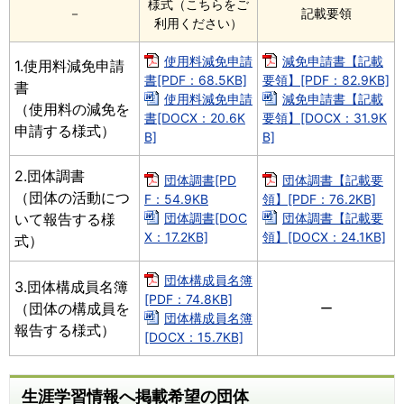
様式（こちらをご
－
記載要領
利用ください）
使用料減免申請
減免申請書【記載
1.使用料減免申請
書[PDF：68.5KB]
要領】[PDF：82.9KB]
書
使用料減免申請
減免申請書【記載
（使用料の減免を
書[DOCX：20.6K
要領】[DOCX：31.9K
申請する様式）
B]
B]
2.団体調書
団体調書[PD
団体調書【記載要
（団体の活動につ
F：54.9KB
領】[PDF：76.2KB]
いて報告する様
団体調書[DOC
団体調書【記載要
X：17.2KB]
領】[DOCX：24.1KB]
式）
団体構成員名簿
3.団体構成員名簿
[PDF：74.8KB]
（団体の構成員を
ー
団体構成員名簿
報告する様式）
[DOCX：15.7KB]
生涯学習情報へ掲載希望の団体