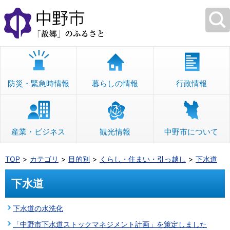
本
文
へ
移
動
防災・緊急時情報
暮らしの情報
行政情報
産業・ビジネス
観光情報
中野市について
TOP
カテゴリ
目的別
くらし・住まい・引っ越し
下水道
下水道
下水道の水洗化
「中野市下水道ストックマネジメント計画」を策定しました