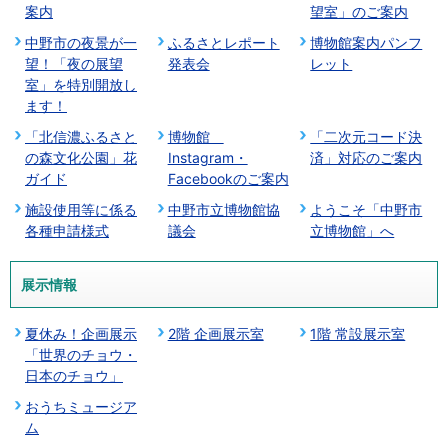
案内
望室」のご案内
中野市の夜景が一
ふるさとレポート
博物館案内パンフ
望！「夜の展望
発表会
レット
室」を特別開放し
ます！
「北信濃ふるさと
博物館
「二次元コード決
の森文化公園」花
Instagram・
済」対応のご案内
ガイド
Facebookのご案内
施設使用等に係る
中野市立博物館協
ようこそ「中野市
各種申請様式
議会
立博物館」へ
展示情報
夏休み！企画展示
2階 企画展示室
1階 常設展示室
「世界のチョウ・
日本のチョウ」
おうちミュージア
ム