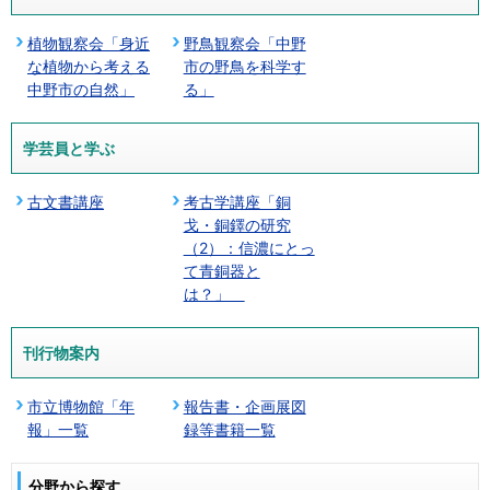
植物観察会「身近
野鳥観察会「中野
な植物から考える
市の野鳥を科学す
中野市の自然」
る」
学芸員と学ぶ
古文書講座
考古学講座「銅
戈・銅鐸の研究
（2）：信濃にとっ
て青銅器と
は？」
刊行物案内
市立博物館「年
報告書・企画展図
報」一覧
録等書籍一覧
分野から探す