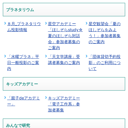
プラネタリウム
８月_プラネタリウ
星空アカデミー
星空観望会「夏の
ム投影情報
「ほしぞらstudy☆
ほしぞらをみよ
夏のほしぞら対話
う！」参加者募集
会」参加者募集の
のご案内
ご案内
「水曜プラネ」平
「天文学講座」受
「団体貸切予約投
日一般投影のご案
講者募集のご案内
影」のご利用につ
内
いて
キッズアカデミー
「親子deアカデミ
キッズアカデミー
ー」
「電子工作系」参
加者募集
みんなで研究