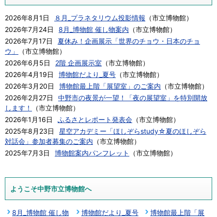
2026年8月1日
８月_プラネタリウム投影情報
（
市立博物館
）
2026年7月24日
8月_博物館 催し物案内
（
市立博物館
）
2026年7月17日
夏休み！企画展示「世界のチョウ・日本のチョ
ウ」
（
市立博物館
）
2026年6月5日
2階 企画展示室
（
市立博物館
）
2026年4月19日
博物館だより_夏号
（
市立博物館
）
2026年3月20日
博物館最上階「展望室」のご案内
（
市立博物館
）
2026年2月27日
中野市の夜景が一望！「夜の展望室」を特別開放
します！
（
市立博物館
）
2026年1月16日
ふるさとレポート発表会
（
市立博物館
）
2025年8月23日
星空アカデミー「ほしぞらstudy☆夏のほしぞら
対話会」参加者募集のご案内
（
市立博物館
）
2025年7月3日
博物館案内パンフレット
（
市立博物館
）
ようこそ中野市立博物館へ
8月_博物館 催し物
博物館だより_夏号
博物館最上階「展