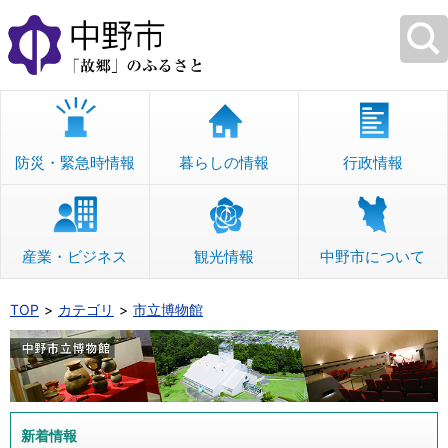
本
文
へ
移
動
防災・緊急時情報
暮らしの情報
行政情報
産業・ビジネス
観光情報
中野市について
TOP
カテゴリ
市立博物館
新着情報