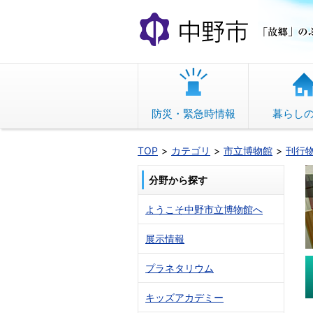
本
文
へ
移
動
防災・緊急時情報
暮らし
TOP
カテゴリ
市立博物館
刊行
分野から探す
ようこそ中野市立博物館へ
展示情報
プラネタリウム
キッズアカデミー