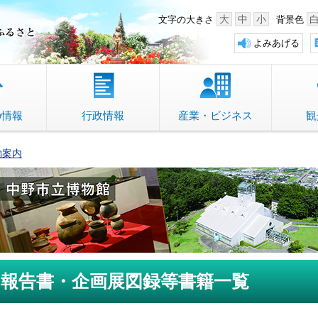
中野市 「故郷」のふるさと
大
中
小
文字の大きさ
背景色
よみあげる
の情報
行政情報
産業・ビジネス
観
物案内
報告書・企画展図録等書籍一覧