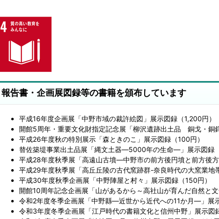
報告書・企画展図録等の書籍を頒布しています
平成16年度企画展「中野市域の裁許絵図」展示図録（1,200円）
開館5周年・重要文化財指定記念展「柳沢遺跡出土品 銅戈・銅鐸
平成26年度秋の特別展示「森ときのこ」展示図録（100円）
替佐築堤事業出土品展「縄文土器―5000年の生命―」展示図録（
平成28年度秋季展「高遠山古墳―中野市の前方後円墳と前方後方
平成29年度秋季展「高丘丘陵の古代窯跡群-奈良時代の大窯業地帯
平成30年度秋季企画展「中野陣屋と村々」展示図録（150円）
開館10周年記念企画展「山があるから～高社山が育んだ自然と文
令和2年度冬季企画展「中野縣―近世から近代への11か月―」展示
令和3年度冬季企画展「江戸時代の書籍文化と信州中野」展示図録