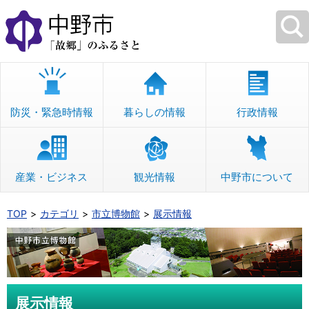
本
文
へ
移
動
防災・緊急時情報
暮らしの情報
行政情報
産業・ビジネス
観光情報
中野市について
TOP
カテゴリ
市立博物館
展示情報
展示情報