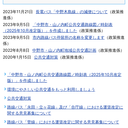
2023年11月21日
長電バス「中野木島線」の減便について
（
政策推
進係
）
2023年9月5日
「中野市・山ノ内町公共交通路線図／時刻表
（2025年10月改定版）」を作成しました
（
政策推進係
）
2023年9月5日
市内路線バス停留所の名称を変更します
（
政策推進
係
）
2022年8月8日
中野市・山ノ内町地域公共交通計画
（
政策推進係
）
2020年1月15日
公共交通対策
（
政策推進係
）
「中野市・山ノ内町公共交通路線図／時刻表（2025年10月改定
版）」を作成しました
環境にやさしい公共交通をもっと利用しましょう
公共交通対策
路線バス「永田・立ヶ花線」及び「合庁線」における運賃改定に
関する意見募集について
路線バス「菅線」における運賃改定に関する意見募集について