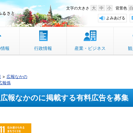
中野市 「故郷」のふるさと
大
中
小
文字の大きさ
背景色
よみあげる
の情報
行政情報
産業・ビジネス
観
報
広報なかの
広報係
広報なかのに掲載する有料広告を募集