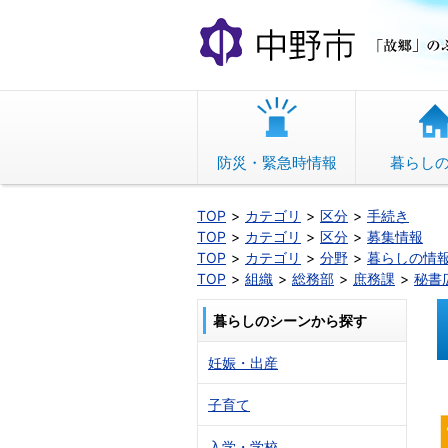
本
文
へ
移
動
防災・緊急時情報
暮らし
TOP
カテゴリ
区分
手続き
TOP
カテゴリ
区分
募集情報
TOP
カテゴリ
分野
暮らしの情
TOP
組織
総務部
庶務課
秘書
暮らしのシーンから探す
妊娠・出産
子育て
入学・学校