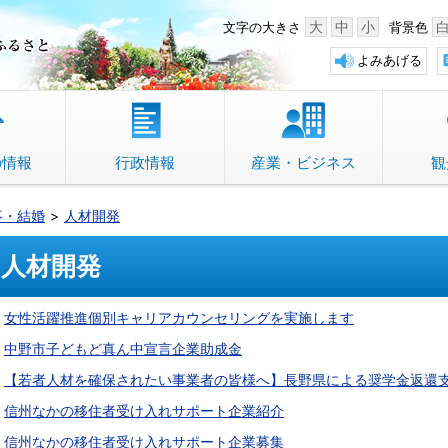
中野市 「故郷」のふるさと
大
中
小
文字の大きさ
背景色
よみあげる
の情報
行政情報
産業・ビジネス
観
事・結婚
人材開発
人材開発
女性活躍推進個別キャリアカウンセリングを実施します
中野市子どもど真ん中宣言企業助成金
【若者人材を確保されたい事業者の皆様へ】長野県による奨学⾦返還
信州なかの移住者受け入れサポート企業紹介
信州なかの移住者受け入れサポート企業募集