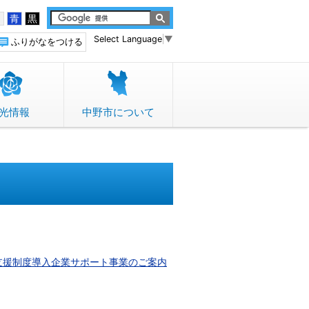
白
青
黒
Select Language
▼
ふりがなをつける
光情報
中野市について
⽀援制度導入企業サポート事業のご案内