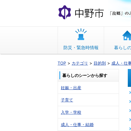
本
文
へ
移
動
防災・緊急時情報
暮らし
TOP
カテゴリ
目的別
成人・仕
暮らしのシーンから探す
妊娠・出産
子育て
入学・学校
成人・仕事・結婚