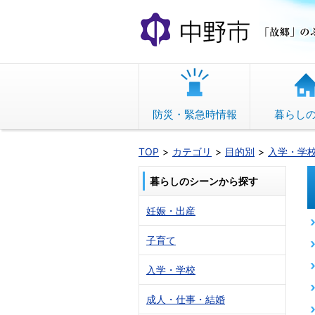
本
文
へ
移
動
防災・緊急時情報
暮らし
TOP
カテゴリ
目的別
入学・学
暮らしのシーンから探す
妊娠・出産
子育て
入学・学校
成人・仕事・結婚