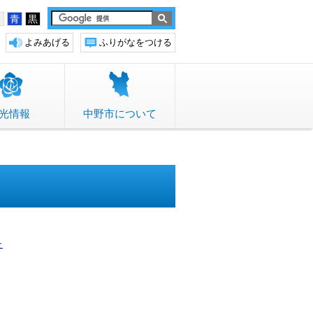
白
青
黒
よみあげる
ふりがなをつける
光情報
中野市について
た