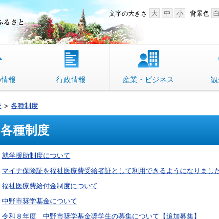
中野市 「故郷」のふるさと
大
中
小
文字の大きさ
背景色
の情報
行政情報
産業・ビジネス
観
校
各種制度
各種制度
就学援助制度について
マイナ保険証を福祉医療費受給者証として利用できるようになりまし
福祉医療費給付金制度について
中野市奨学基金について
令和８年度 中野市奨学基金奨学生の募集について【追加募集】