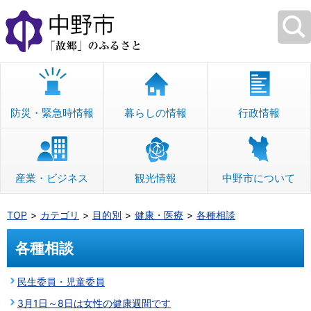
本
文
へ
移
動
防災・緊急時情報
暮らしの情報
行政情報
産業・ビジネス
観光情報
中野市について
TOP
カテゴリ
目的別
健康・医療
各種相談
各種相談
民生委員・児童委員
3月1日～8日は女性の健康週間です