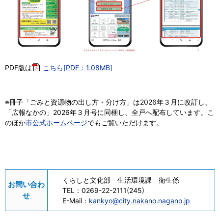
PDF版は
こちら[PDF：1.08MB]
※冊子「ごみと資源物の出し方・分け方」は2026年３月に改訂し、
「広報なかの」2026年３月号に同梱し、全戸へ配布しています。こ
のほか
市公式ホームページ
でもご覧いただけます。
くらしと文化部 生活環境課 衛生係
お問い合わ
TEL：
0269-22-2111(245)
せ
E-Mail：
kankyo@city.nakano.nagano.jp