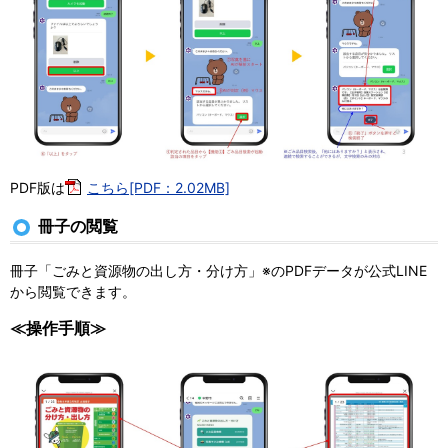
PDF版は
こちら[PDF：2.02MB]
冊子の閲覧
冊子「ごみと資源物の出し方・分け方」
※
のPDFデータが公式LINE
か​ら閲覧できます。
≪操作手順≫