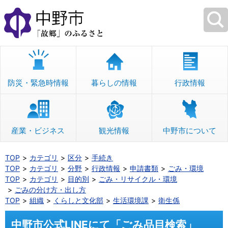
本
文
へ
移
動
防災・緊急時情報
暮らしの情報
行政情報
産業・ビジネス
観光情報
中野市について
TOP
カテゴリ
区分
手続き
TOP
カテゴリ
分野
行政情報
申請書類
ごみ・環境
TOP
カテゴリ
目的別
ごみ・リサイクル・環境
ごみの分け方・出し方
TOP
組織
くらしと文化部
生活環境課
衛生係
中野市公式LINEにて「ごみ品目検索」