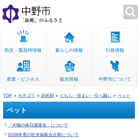
本
文
へ
移
動
防災・緊急時情報
暮らしの情報
行政情報
産業・ビジネス
観光情報
中野市について
TOP
カテゴリ
目的別
くらし・住まい・引っ越し
ペット
ペット
「犬猫の休日譲渡会」について
2026年度の狂犬病集合注射について