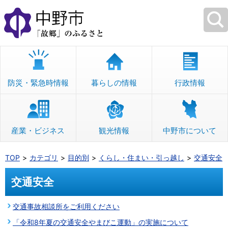
本
文
へ
移
動
防災・緊急時情報
暮らしの情報
行政情報
産業・ビジネス
観光情報
中野市について
TOP
カテゴリ
目的別
くらし・住まい・引っ越し
交通安全
交通安全
交通事故相談所をご利用ください
「令和8年夏の交通安全やまびこ運動」の実施について