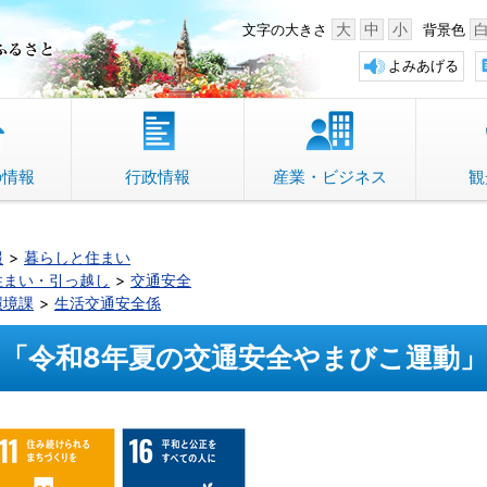
中野市 「故郷」のふるさと
大
中
小
文字の大きさ
背景色
よみあげる
の情報
行政情報
産業・ビジネス
観
報
暮らしと住まい
住まい・引っ越し
交通安全
環境課
生活交通安全係
「令和8年夏の交通安全やまびこ運動