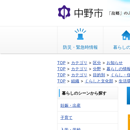
本
文
へ
移
動
防災・緊急時情報
暮らし
TOP
カテゴリ
区分
お知らせ
TOP
カテゴリ
分野
暮らしの情
TOP
カテゴリ
目的別
くらし・
TOP
組織
くらしと文化部
生活
暮らしのシーンから探す
妊娠・出産
子育て
入学・学校