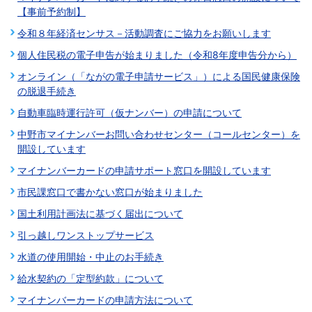
【事前予約制】
令和８年経済センサス－活動調査にご協力をお願いします
個人住民税の電子申告が始まりました（令和8年度申告分から）
オンライン（「ながの電子申請サービス」）による国民健康保険
の脱退手続き
自動車臨時運行許可（仮ナンバー）の申請について
中野市マイナンバーお問い合わせセンター（コールセンター）を
開設しています
マイナンバーカードの申請サポート窓口を開設しています
市民課窓口で書かない窓口が始まりました
国土利用計画法に基づく届出について
引っ越しワンストップサービス
水道の使用開始・中止のお手続き
給水契約の「定型約款」について
マイナンバーカードの申請方法について