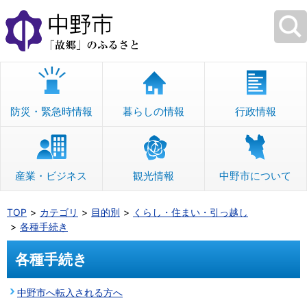
本
文
へ
移
動
防災・緊急時情報
暮らしの情報
行政情報
産業・ビジネス
観光情報
中野市について
TOP
カテゴリ
目的別
くらし・住まい・引っ越し
各種手続き
各種手続き
中野市へ転入される方へ