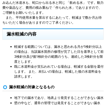
み込んだ水道水も、蛇口から出る水と同じ 「飲める水」 です。動力
費や薬品など、費用の積み重ねで「作られた水」でありますので、
ご理解をお願いいたします。
また、平均使用水量を算出するにあたって、軽減まで数か月お待
ちいただく場合がありますのでご了承ください。
漏水軽減の内容
軽減する範囲については、漏水と思われる月が1検針分以上
の場合は、当該漏水箇所の修理が完了した日を基準として前
3検針分及び後1検針分の範囲のうち、連続した3検針分を限
度とします。
既に水道料金が支払われている場合は、軽減する金額を還付
します。 また、未払いの場合は、軽減した後の水道料金を
請求します。
漏水軽減の対象となるもの
地下での漏水であり、地表より発見することができない漏水
壁の中など、通常の管理では発見することができない漏水