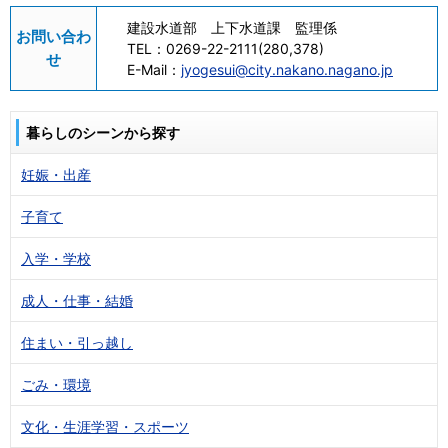
建設水道部 上下水道課 監理係
お問い合わ
TEL：
0269-22-2111(280,378)
せ
E-Mail：
jyogesui@city.nakano.nagano.jp
暮らしのシーンから探す
妊娠・出産
子育て
入学・学校
成人・仕事・結婚
住まい・引っ越し
ごみ・環境
文化・生涯学習・スポーツ