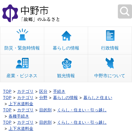
本
文
へ
移
動
防災・緊急時情報
暮らしの情報
行政情報
産業・ビジネス
観光情報
中野市について
TOP
カテゴリ
区分
手続き
TOP
カテゴリ
分野
暮らしの情報
暮らしと住まい
上下水道料金
TOP
カテゴリ
目的別
くらし・住まい・引っ越し
各種手続き
TOP
カテゴリ
目的別
くらし・住まい・引っ越し
上下水道料金