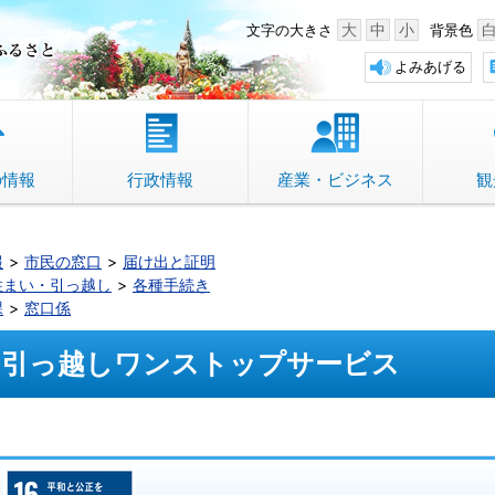
中野市 「故郷」のふるさと
大
中
小
文字の大きさ
背景色
よみあげる
の情報
行政情報
産業・ビジネス
観
報
市民の窓口
届け出と証明
住まい・引っ越し
各種手続き
課
窓口係
引っ越しワンストップサービス