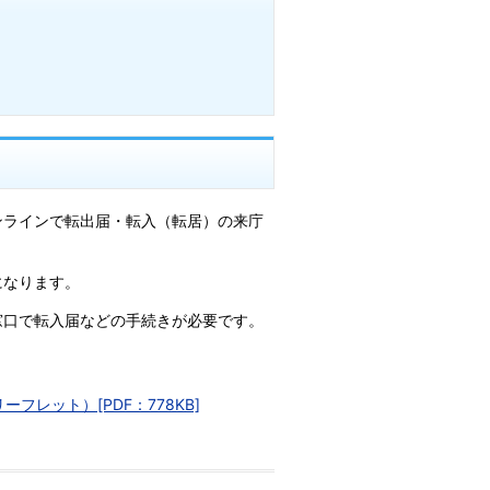
ンラインで転出届・転入（転居）の来庁
になります。
窓口で転入届などの手続きが必要です。
レット）[PDF：778KB]