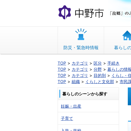
本
文
へ
移
動
防災・緊急時情報
暮らし
TOP
カテゴリ
区分
手続き
TOP
カテゴリ
分野
暮らしの情
TOP
カテゴリ
目的別
くらし・
TOP
組織
くらしと文化部
市民
暮らしのシーンから探す
妊娠・出産
子育て
入学・学校