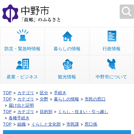
本
文
へ
移
動
防災・緊急時情報
暮らしの情報
行政情報
産業・ビジネス
観光情報
中野市について
TOP
カテゴリ
区分
手続き
TOP
カテゴリ
分野
暮らしの情報
市民の窓口
届け出と証明
TOP
カテゴリ
目的別
くらし・住まい・引っ越し
各種手続き
TOP
組織
くらしと文化部
市民課
窓口係