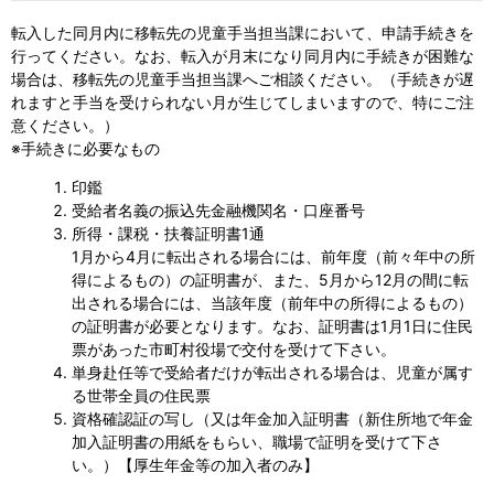
転入した同月内に移転先の児童手当担当課において、申請手続きを
行ってください。なお、転入が月末になり同月内に手続きが困難な
場合は、移転先の児童手当担当課へご相談ください。（手続きが遅
れますと手当を受けられない月が生じてしまいますので、特にご注
意ください。）
※手続きに必要なもの
印鑑
受給者名義の振込先金融機関名・口座番号
所得・課税・扶養証明書1通
1月から4月に転出される場合には、前年度（前々年中の所
得によるもの）の証明書が、また、5月から12月の間に転
出される場合には、当該年度（前年中の所得によるもの）
の証明書が必要となります。なお、証明書は1月1日に住民
票があった市町村役場で交付を受けて下さい。
単身赴任等で受給者だけが転出される場合は、児童が属す
る世帯全員の住民票
資格確認証の写し（又は年金加入証明書（新住所地で年金
加入証明書の用紙をもらい、職場で証明を受けて下さ
い。）【厚生年金等の加入者のみ】